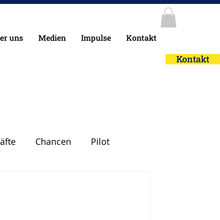
er uns
Medien
Impulse
Kontakt
Kontakt
äfte
Chancen
Pilot
heit
Leadership
Glück
Mut