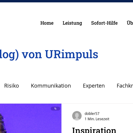
Home
Leistung
Sofort-Hilfe
Üb
log) von URimpuls
Risiko
Kommunikation
Experten
Fachkr
Fehler
Planen Vorbereiten
Angst
Sicher
dobler57
1 Min. Lesezeit
Inspiration
Krise
Wirken, Wirkung
Keynote
Risiko