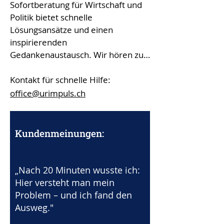
Sofortberatung für Wirtschaft und 
Politik bietet schnelle 
Lösungsansätze und einen 
inspirierenden 
Gedankenaustausch. Wir hören zu 
und geben wertvollen Input aus 
unserem umfassenden Know-how.

Kontakt für schnelle Hilfe:
office@urimpuls.ch
Als Geschäftsführer, CEO, 
Verwaltungsrat oder 
Entscheidungsträger stehen Sie 
Kundenmeinungen:
immer wieder vor 
Herausforderungen und 
komplexen Entscheidungen. 
„Nach 20 Minuten wusste ich:
Manchmal benötigen Sie nicht 
Hier versteht man mein
zuletzt deshalb einen frischen 
Problem – und ich fand den
Blickwinkel, eine andere 
Ausweg."
Perspektive oder einen Schub 