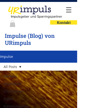
Impulsgeber und Sparringspartner
Kontakt
Impulse (Blog) von
URimpuls
Impulse
All Posts
All Posts
Inspiration
Entscheiden
Risiko
Kommunikation