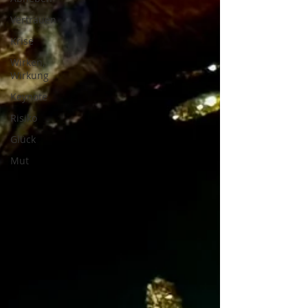
Vertrauen
Krise
Wirken,
Wirkung
Keynote
Risiko
Glück
Mut