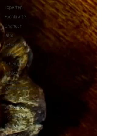
Experten
Fachkräfte
Chancen
Pilot
Lebenspilot
Erfolg
scheitern
Fehler
Planen
Vorbereiten
Angst
Sicherheit
Leadership
Freude
Abheben