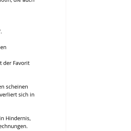
.
nen 
 der Favorit 
nen scheinen 
erliert sich in 
n Hindernis, 
erechnungen.