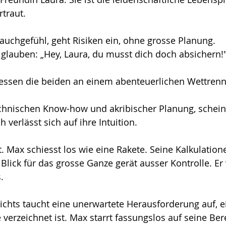
rtraut.
ote
Risiko
Glück
Mut
Bauchgefühl, geht Risiken ein, ohne grosse Planung.
glauben: „Hey, Laura, du musst dich doch absichern!"
iessen die beiden an einem abenteuerlichen Wettren
chnischen Know-how und akribischer Planung, scheint
h verlässt sich auf ihre Intuition.
lt. Max schiesst los wie eine Rakete. Seine Kalkulatio
 Blick für das grosse Ganze gerät ausser Kontrolle. Er v
.
hts taucht eine unerwartete Herausforderung auf, ei
e verzeichnet ist. Max starrt fassungslos auf seine B