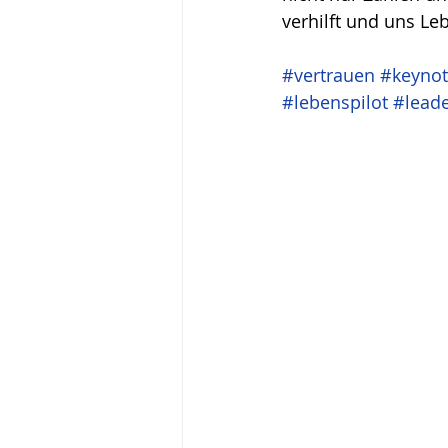
verhilft und uns Leb
#vertrauen
#keyno
#lebenspilot
#lead