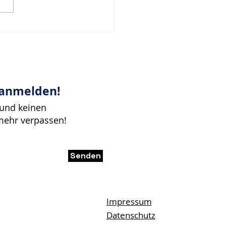
bringen Klarheit, wenn
cheidungen unter
k entstehen.
 anmelden!
 und keinen
mehr verpassen!
Senden
Impressum
Datenschutz