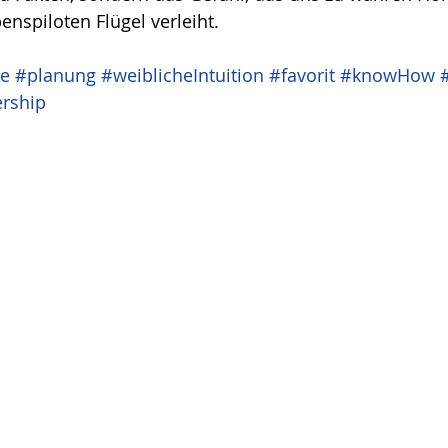
enspiloten Flügel verleiht.
te
#planung
#weiblicheIntuition
#favorit
#knowHow
ership