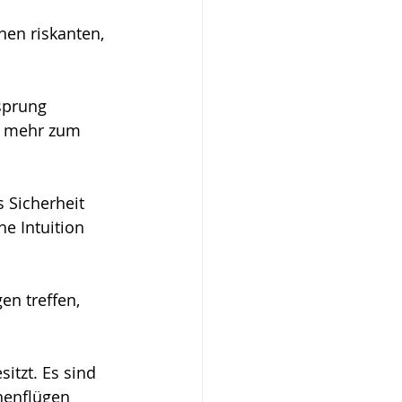
nen riskanten, 
sprung 
er mehr zum 
 Sicherheit 
e Intuition 
n treffen, 
itzt. Es sind 
henflügen 