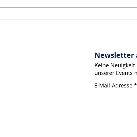
Das Zucken einer
Wir 
Augenbraue…
Ents
Druc
Newsletter
Keine Neuigkeit
unserer Events 
E-Mail-Adresse