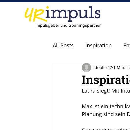
Impulsgeber und Sparringspartner
All Posts
Inspiration
En
dobler57
1 Min. L
Experten
Fachkräfte
Inspirat
Laura siegt! Mit Intu
scheitern
Fehler
P
Max ist ein technik
Planung sind sein D
Leadership
Freude
Ganz anderst seine F