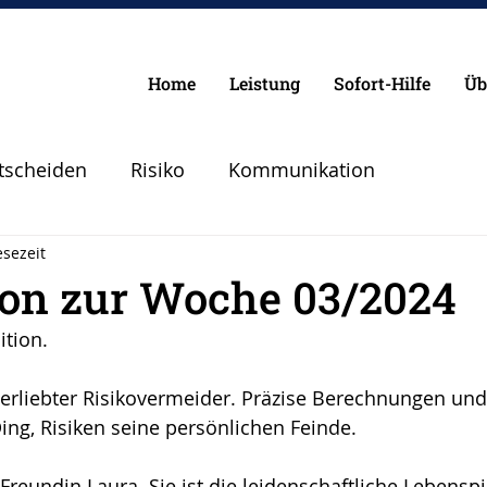
Home
Leistung
Sofort-Hilfe
Üb
tscheiden
Risiko
Kommunikation
esezeit
Chancen
Pilot
Lebenspilot
Erfolg
ion zur Woche 03/2024
ition.
lanen Vorbereiten
Angst
Sicherheit
verliebter Risikovermeider. Präzise Berechnungen und
ing, Risiken seine persönlichen Feinde.
Abheben
Vertrauen
Krise
reundin Laura. Sie ist die leidenschaftliche Lebenspil