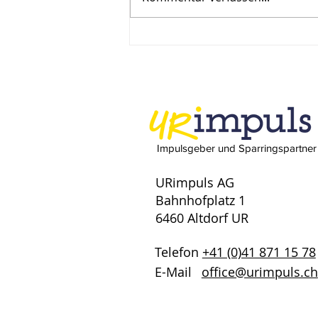
Wie Leadership Coaching
Ihre Führung stärkt –
effektives
Führungskräftetraining
Impulsgeber und Sparringspartner
URimpuls AG
Bahnhofplatz 1
6460 Altdorf UR
Telefon
+41 (0)41 871 15 78
E-Mail
office@urimpuls.ch