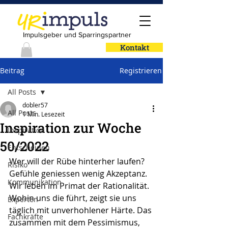
Impulsgeber und Sparringspartner
Kontakt
Beitrag
Registrieren
All Posts
dobler57
All Posts
1 Min. Lesezeit
Inspiration zur Woche
Inspiration
50/2022
Entscheiden
Wer will der Rübe hinterher laufen?
Risiko
Gefühle geniessen wenig Akzeptanz. 
Kommunikation
Wir leben im Primat der Rationalität. 
Wohin uns die führt, zeigt sie uns 
Experten
täglich mit unverhohlener Härte. Das 
Fachkräfte
zusammen mit dem Pessimismus, 