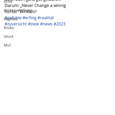
Krise
Darum: „Never Change a winnig 
Wirken, Wirkung
horse!“ Wirklich? 
#gefühle
#erfolg
#realität
Keynote
#zuversicht
#ziele
#news
#2023
Risiko
Glück
Mut