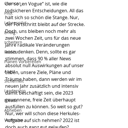
Chancen
der so „en Vogue“ ist, wie die 
todsicheren Entscheidungen. All das 
Pilot
hält sich so schön die Stange. Nur, 
Lebenspilot
der Fortschritt bleibt auf der Strecke. 
Doch, uns bleiben noch mehr als 
Erfolg
zwei Wochen Zeit, uns für das neue 
scheitern
Jahre radikale Veränderungen 
auszudenken. Denn, sollte es gar 
Fehler
stimmen, dass 90 % aller News 
Planen Vorbereiten
absolut null Auswirkungen auf unser 
Angst
Leben, unsere Ziele, Pläne und 
Träume haben, dann werden wir im 
Sicherheit
neuen Jahr zusätzlich und intensiv 
Leadership
damit beschäftigt sein, die 2023 
gewonnene, freie Zeit überhaupt 
Freude
ausfüllen zu können. So weit so gut? 
Abheben
Nur, wer will schon diese Herkules-
Vertrauen
Aufgabe auf sich nehmen? 2022 ist 
doch auch ganz gut gelaufen? 