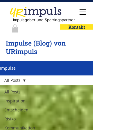
Impulsgeber und Sparringspartner
Kontakt
Impulse (Blog) von
URimpuls
Impulse
All Posts
All Posts
Inspiration
Entscheiden
Risiko
Kommunikation