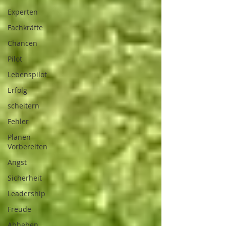
Experten
Fachkräfte
Chancen
Pilot
Lebenspilot
Erfolg
scheitern
Fehler
Planen
Vorbereiten
Angst
Sicherheit
Leadership
Freude
Abheben