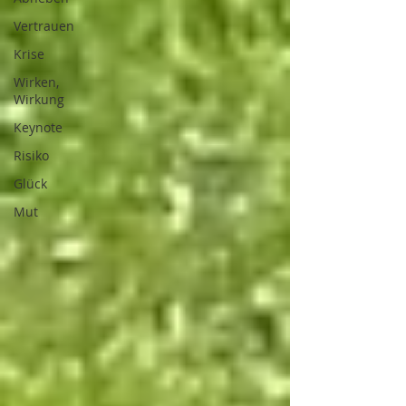
Vertrauen
Krise
Wirken,
Wirkung
Keynote
Risiko
Glück
Mut