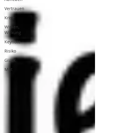
Vertrauen
Krise
Wirken,
Wirkung
Keynote
Risiko
Glück
Mut