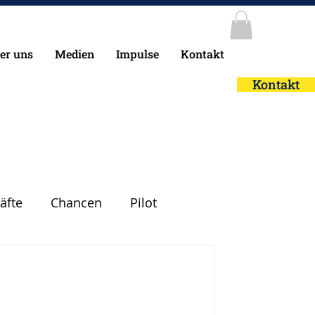
er uns
Medien
Impulse
Kontakt
Kontakt
äfte
Chancen
Pilot
heit
Leadership
Glück
Mut