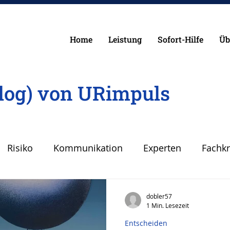
Home
Leistung
Sofort-Hilfe
Üb
log) von URimpuls
Risiko
Kommunikation
Experten
Fachkr
Fehler
Planen Vorbereiten
Angst
Sicher
dobler57
1 Min. Lesezeit
Entscheiden
Krise
Wirken, Wirkung
Keynote
Risiko