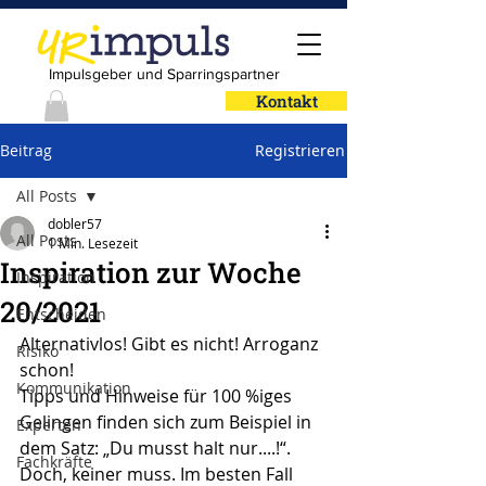
Impulsgeber und Sparringspartner
Kontakt
Beitrag
Registrieren
All Posts
dobler57
All Posts
1 Min. Lesezeit
Inspiration zur Woche
Inspiration
20/2021
Entscheiden
Alternativlos! Gibt es nicht! Arroganz 
Risiko
schon!
Kommunikation
Tipps und Hinweise für 100 %iges 
Gelingen finden sich zum Beispiel in 
Experten
dem Satz: „Du musst halt nur....!“. 
Fachkräfte
Doch, keiner muss. Im besten Fall 