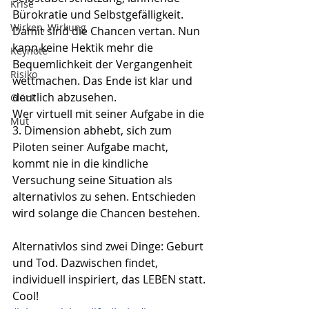
Krise
Bürokratie und Selbstgefälligkeit. 
Wirken, Wirkung
Damit sind die Chancen vertan. Nun 
kann keine Hektik mehr die 
Keynote
Bequemlichkeit der Vergangenheit 
Risiko
wettmachen. Das Ende ist klar und 
deutlich abzusehen.
Glück
Wer virtuell mit seiner Aufgabe in die 
Mut
3. Dimension abhebt, sich zum 
Piloten seiner Aufgabe macht, 
kommt nie in die kindliche 
Versuchung seine Situation als 
alternativlos zu sehen. Entschieden 
wird solange die Chancen bestehen.
Alternativlos sind zwei Dinge: Geburt 
und Tod. Dazwischen findet, 
individuell inspiriert, das LEBEN statt. 
Cool!