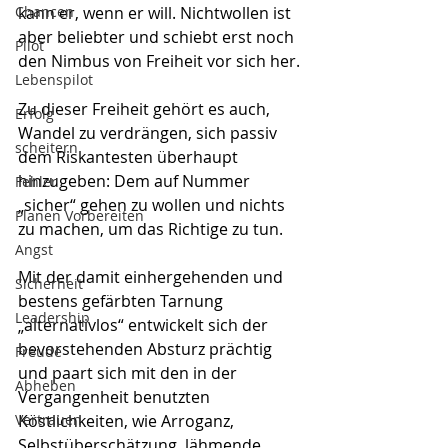
Chancen
kann er, wenn er will. Nichtwollen ist 
aber beliebter und schiebt erst noch 
Pilot
den Nimbus von Freiheit vor sich her.
Lebenspilot
Zu dieser Freiheit gehört es auch, 
Erfolg
Wandel zu verdrängen, sich passiv 
scheitern
dem Riskantesten überhaupt 
hinzugeben: Dem auf Nummer 
Fehler
„sicher“ gehen zu wollen und nichts 
Planen Vorbereiten
zu machen, um das Richtige zu tun.
Angst
Mit der damit einhergehenden und 
Sicherheit
bestens gefärbten Tarnung 
Leadership
„alternativlos“ entwickelt sich der 
bevorstehenden Absturz prächtig 
Freude
und paart sich mit den in der 
Abheben
Vergangenheit benutzten 
Vertrauen
Köstlichkeiten, wie Arroganz, 
Selbstüberschätzung, lähmende 