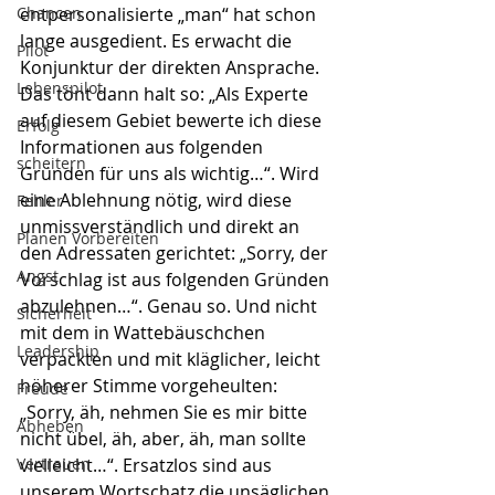
Chancen
entpersonalisierte „man“ hat schon 
lange ausgedient. Es erwacht die 
Pilot
Konjunktur der direkten Ansprache. 
Lebenspilot
Das tönt dann halt so: „Als Experte 
auf diesem Gebiet bewerte ich diese 
Erfolg
Informationen aus folgenden 
scheitern
Gründen für uns als wichtig…“. Wird 
eine Ablehnung nötig, wird diese 
Fehler
unmissverständlich und direkt an 
Planen Vorbereiten
den Adressaten gerichtet: „Sorry, der 
Angst
Vorschlag ist aus folgenden Gründen 
abzulehnen…“. Genau so. Und nicht 
Sicherheit
mit dem in Wattebäuschchen 
Leadership
verpackten und mit kläglicher, leicht 
höherer Stimme vorgeheulten: 
Freude
„Sorry, äh, nehmen Sie es mir bitte 
Abheben
nicht übel, äh, aber, äh, man sollte 
Vertrauen
vielleicht…“. Ersatzlos sind aus 
unserem Wortschatz die unsäglichen 