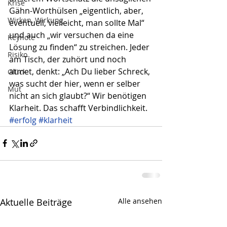
Krise
Gähn-Worthülsen „eigentlich, aber, 
Wirken, Wirkung
eventuell, vielleicht, man sollte Mal“ 
und auch „wir versuchen da eine 
Keynote
Lösung zu finden“ zu streichen. Jeder 
Risiko
am Tisch, der zuhört und noch 
atmet, denkt: „Ach Du lieber Schreck, 
Glück
was sucht der hier, wenn er selber 
Mut
nicht an sich glaubt?“ Wir benötigen 
Klarheit. Das schafft Verbindlichkeit.
#erfolg
#klarheit
Aktuelle Beiträge
Alle ansehen