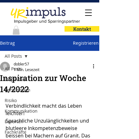
Impulsgeber und Sparringspartner
Kontakt
Beitrag
Registrieren
All Posts
dobler57
All Posts
1 Min. Lesezeit
Inspiration zur Woche
Inspiration
14/2022
Entscheiden
Risiko
Verbindlichkeit macht das Leben 
Kommunikation
leichter!
Sprachliche Unzulänglichkeiten und 
Experten
blutleere Inkompetenzbeweise 
Fachkräfte
beissen bei Machern auf Granit. Das 