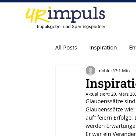
Impulsgeber und Sparringspartner
All Posts
Inspiration
En
dobler57
1 Min. L
Experten
Fachkräfte
Inspirat
Aktualisiert:
20. März 20
scheitern
Fehler
P
Glaubenssätze sind
Glaubenssätze wie: 
auf“ feiern Erfolge
Leadership
Freude
werden Erwartungen 
Er war ein Veränder