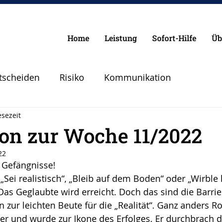
Home
Leistung
Sofort-Hilfe
Üb
tscheiden
Risiko
Kommunikation
esezeit
Chancen
Pilot
Lebenspilot
Erfolg
ion zur Woche 11/2022
22
lanen Vorbereiten
Angst
Sicherheit
 Gefängnisse!
„Sei realistisch“, „Bleib auf dem Boden“ oder „Wirble
. Das Geglaubte wird erreicht. Doch das sind die Barri
Abheben
Vertrauen
Krise
zur leichten Beute für die „Realität“. Ganz anders Ro
er und wurde zur Ikone des Erfolges. Er durchbrach d