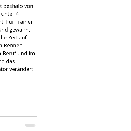
st deshalb von 
 unter 4 
. Für Trainer 
 Und gewann. 
ie Zeit auf 
en Rennen 
m Beruf und im 
nd das 
tor verändert 