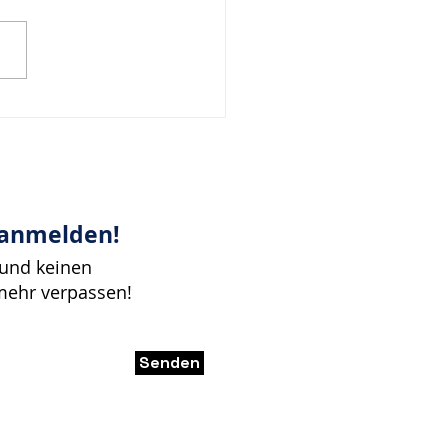
bringen Klarheit, wenn
cheidungen unter
k entstehen.
 anmelden!
 und keinen
mehr verpassen!
Senden