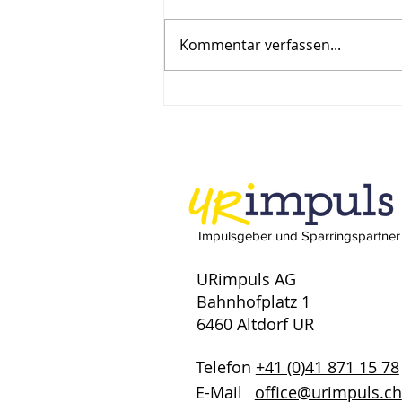
Kommentar verfassen...
Wie Leadership Coaching
Ihre Führung stärkt –
effektives
Führungskräftetraining
Impulsgeber und Sparringspartner
URimpuls AG
Bahnhofplatz 1
6460 Altdorf UR
Telefon
+41 (0)41 871 15 78
E-Mail
office@urimpuls.ch