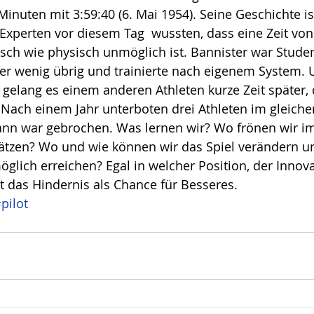
 Minuten mit 3:59:40 (6. Mai 1954). Seine Geschichte i
ote
Risiko
Glück
Mut
  Experten vor diesem Tag  wussten, dass eine Zeit von
ch wie physisch unmöglich ist. Bannister war Student
 er wenig übrig und trainierte nach eigenem System.
gelang es einem anderen Athleten kurze Zeit später, d
 Nach einem Jahr unterboten drei Athleten im gleich
Bann war gebrochen. Was lernen wir? Wo frönen wir i
ätzen? Wo und wie können wir das Spiel verändern u
lich erreichen? Egal in welcher Position, der Innova
ht das Hindernis als Chance für Besseres.  
pilot