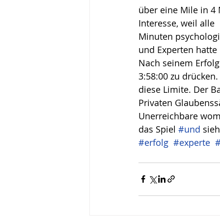
über eine Mile in 4
Wirken, Wirkung
Keyn
Interesse, weil alle
Minuten psychologis
und Experten hatte
Nach seinem Erfolg 
3:58:00 zu drücken.
diese Limite. Der 
Privaten Glaubenss
Unerreichbare womög
das Spiel 
#und
 sie
#erfolg
#experte
#