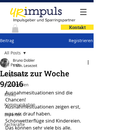
Impulsgeber und Sparringspartner
Kontakt
Beitrag
Registrieren
All Posts
Bruno Dobler
All Posts
1 Min. Lesezeit
Leitsatz zur Woche
Inspiration
9/2016
Entscheiden
Ausnahmesituationen sind die 
Risiko
Chancen!
Kommunikation
Ausnahmesituationen zeigen erst, 
was wir drauf haben. 
Experten
Schönwetterflüge sind Kindereien. 
Fachkräfte
Das können sehr viele bis alle. 