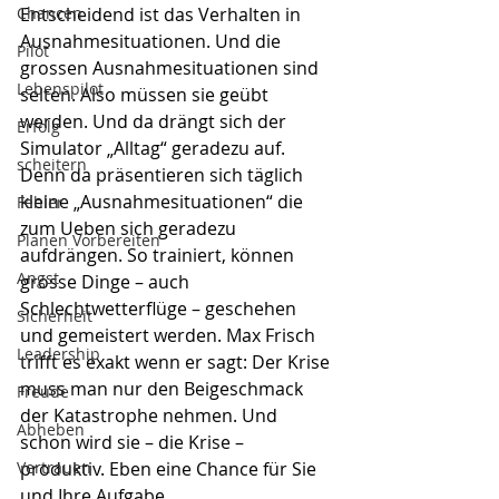
Chancen
Entscheidend ist das Verhalten in 
Ausnahmesituationen. Und die 
Pilot
grossen Ausnahmesituationen sind 
Lebenspilot
selten. Also müssen sie geübt 
werden. Und da drängt sich der 
Erfolg
Simulator „Alltag“ geradezu auf. 
scheitern
Denn da präsentieren sich täglich 
kleine „Ausnahmesituationen“ die 
Fehler
zum Ueben sich geradezu 
Planen Vorbereiten
aufdrängen. So trainiert, können 
Angst
grosse Dinge – auch 
Schlechtwetterflüge – geschehen 
Sicherheit
und gemeistert werden. Max Frisch 
Leadership
trifft es exakt wenn er sagt: Der Krise 
muss man nur den Beigeschmack 
Freude
der Katastrophe nehmen. Und 
Abheben
schon wird sie – die Krise – 
Vertrauen
produktiv. Eben eine Chance für Sie 
und Ihre Aufgabe. 