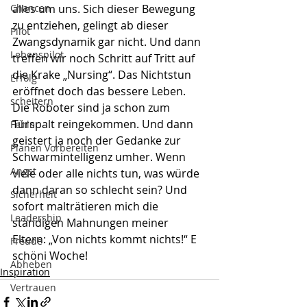
Chancen
alles um uns. Sich dieser Bewegung 
zu entziehen, gelingt ab dieser 
Pilot
Zwangsdynamik gar nicht. Und dann 
Lebenspilot
treffen wir noch Schritt auf Tritt auf 
die Krake „Nursing“. Das Nichtstun 
Erfolg
eröffnet doch das bessere Leben. 
scheitern
Die Roboter sind ja schon zum 
Türspalt reingekommen. Und dann 
Fehler
geistert ja noch der Gedanke zur 
Planen Vorbereiten
Schwarmintelligenz umher. Wenn 
Angst
viele oder alle nichts tun, was würde 
dann daran so schlecht sein? Und 
Sicherheit
sofort malträtieren mich die 
Leadership
ständigen Mahnungen meiner 
Eltern: „Von nichts kommt nichts!“ E 
Freude
schöni Woche!
Abheben
Inspiration
Vertrauen