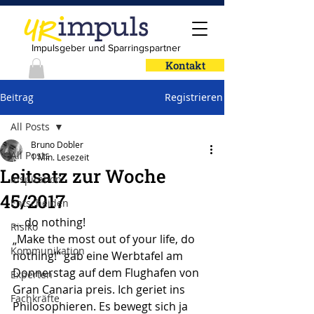
Impulsgeber und Sparringspartner
Kontakt
Beitrag
Registrieren
All Posts
Bruno Dobler
All Posts
1 Min. Lesezeit
Leitsatz zur Woche
Inspiration
45/2017
Entscheiden
… do nothing!
Risiko
„Make the most out of your life, do 
Kommunikation
nothing!“ gab eine Werbtafel am 
Donnerstag auf dem Flughafen von 
Experten
Gran Canaria preis. Ich geriet ins 
Fachkräfte
Philosophieren. Es bewegt sich ja 