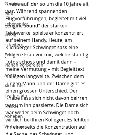
Chancen
Knabe auf, der so um die 10 Jahre alt 
war. Während spannenden 
Pilot
Flugvorführungen, begleitet mit viel 
Lebenspilot
„engine sound“ der starken 
Triebwerke, spielte er konzentriert 
Erfolg
auf seinem Handy. Heute, am 
scheitern
Kilchberger Schwinget sass eine 
jüngere Frau vor mir, welche ständig 
Fehler
Fotos schoss und damit dann – 
Planen Vorbereiten
meine Vermutung – mit Begleittext 
Angst
Kollegen langweilte. Zwischen dem 
jungen Mann und der Dame gibt es 
Sicherheit
einen grossen Unterschied. Der 
Leadership
Knabe liess sich nicht davon beirren, 
was um ihn passierte. Die Dame sich 
Freude
war weder beim Schwinget noch 
Abheben
wirklich bei Ihren Kollegen. Es fehlten 
Vertrauen
ihr einerseits die Konzentration auf 
die Sache, das Schwinget, und 