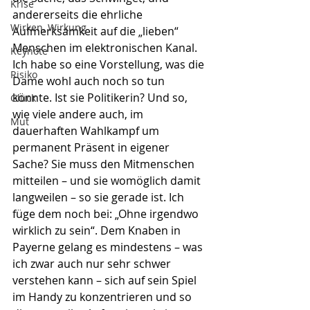
Krise
andererseits die ehrliche 
Wirken, Wirkung
Aufmerksamkeit auf die „lieben“ 
Menschen im elektronischen Kanal. 
Keynote
Ich habe so eine Vorstellung, was die 
Risiko
Dame wohl auch noch so tun 
könnte. Ist sie Politikerin? Und so, 
Glück
wie viele andere auch, im 
Mut
dauerhaften Wahlkampf um 
permanent Präsent in eigener 
Sache? Sie muss den Mitmenschen 
mitteilen – und sie womöglich damit 
langweilen – so sie gerade ist. Ich 
füge dem noch bei: „Ohne irgendwo 
wirklich zu sein“. Dem Knaben in 
Payerne gelang es mindestens – was 
ich zwar auch nur sehr schwer 
verstehen kann – sich auf sein Spiel 
im Handy zu konzentrieren und so 