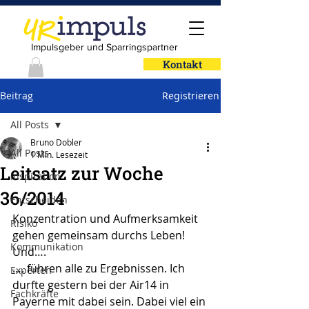
Impulsgeber und Sparringspartner
Kontakt
Beitrag
Registrieren
All Posts
Bruno Dobler
All Posts
1 Min. Lesezeit
Leitsatz zur Woche
Inspiration
36/2014
Entscheiden
Konzentration und Aufmerksamkeit 
Risiko
gehen gemeinsam durchs Leben! 
Kommunikation
Und….
…. führen alle zu Ergebnissen. Ich 
Experten
durfte gestern bei der Air14 in 
Fachkräfte
Payerne mit dabei sein. Dabei viel ein 