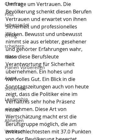
Chancen
Umfrage um Vertrauen. Die 
Bevölkerung schenkt diesen Berufen 
Pilot
Vertrauen und erwartet von ihnen 
Lebenspilot
Sicherheit und professionelles 
Wirken. Bewusst und unbewusst 
Erfolg
nimmt sie aus erlebter, gesehener 
scheitern
und gehörter Erfahrungen wahr, 
dass diese Berufsleute 
Fehler
Verantwortung für Sicherheit 
Planen Vorbereiten
übernehmen. Ein hohes und 
Angst
wertvolles Gut. Ein Blick in die 
Sonntagszeitungen auch von heute 
Sicherheit
zeigt, dass die Politiker eine im 
Leadership
Verhältnis sehr hohe Präsenz 
einnehmen. Diese Art von 
Freude
Wertschätzung macht erst die 
Abheben
Berufsgruppe möglich, die am 
Vertrauen
zweitschlechtesten mit 37.0 Punkten 
von der Bevölkerung bewertet 