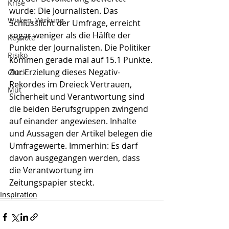
Krise
wurde: Die Journalisten. Das 
Wirken, Wirkung
Schlusslicht der Umfrage, erreicht 
sogar weniger als die Hälfte der 
Keynote
Punkte der Journalisten. Die Politiker 
Risiko
kommen gerade mal auf 15.1 Punkte. 
Zur Erzielung dieses Negativ-
Glück
Rekordes im Dreieck Vertrauen, 
Mut
Sicherheit und Verantwortung sind 
die beiden Berufsgruppen zwingend 
auf einander angewiesen. Inhalte 
und Aussagen der Artikel belegen die 
Umfragewerte. Immerhin: Es darf 
davon ausgegangen werden, dass 
die Verantwortung im 
Zeitungspapier steckt. 
Inspiration