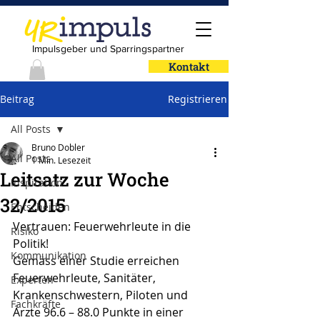
Impulsgeber und Sparringspartner
Kontakt
Beitrag
Registrieren
All Posts
Bruno Dobler
All Posts
1 Min. Lesezeit
Leitsatz zur Woche
Inspiration
32/2015
Entscheiden
Vertrauen: Feuerwehrleute in die 
Risiko
Politik!
Kommunikation
Gemäss einer Studie erreichen 
Feuerwehrleute, Sanitäter, 
Experten
Krankenschwestern, Piloten und 
Fachkräfte
Ärzte 96.6 – 88.0 Punkte in einer 