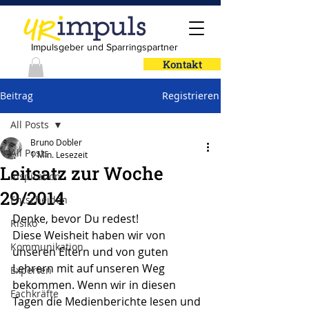
Impulsgeber und Sparringspartner
Kontakt
Beitrag
Registrieren
All Posts
Bruno Dobler
All Posts
1 Min. Lesezeit
Leitsatz zur Woche
Inspiration
29/2014
Entscheiden
Denke, bevor Du redest!
Risiko
Diese Weisheit haben wir von 
Kommunikation
unseren Eltern und von guten 
Lehrern mit auf unseren Weg 
Experten
bekommen. Wenn wir in diesen 
Fachkräfte
Tagen die Medienberichte lesen und 