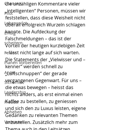
Chancen
die unzähligen Kommentare vieler 
„intelligenten“ Personen, müssen wir 
Pilot
feststellen, dass diese Weisheit nicht 
Lebenspilot
überall erfolgreich Wurzeln schlagen 
konnte. Die Aufdeckung der 
Erfolg
Falschmeldungen – das ist der 
scheitern
Vorteil der heutigen kurzlebigen Zeit 
– lässt nicht lange auf sich warten. 
Fehler
Die Statements der „Vielwisser und – 
Planen Vorbereiten
kenner“ werden schnell zu 
Angst
„Luftschnuppen“ der gerade 
vergangenen Gegenwart. Für uns – 
Sicherheit
die etwas bewegen – heisst das 
Leadership
nichts anders, als erst einmal einen 
Kaffee zu bestellen, zu geniessen 
Freude
und sich den zu Luxus leisten, eigene 
Abheben
Gedanken zu relevanten Themen 
Vertrauen
anzustellen. Zusätzlich mehr zum 
Thema auch in den Leitsätzen 