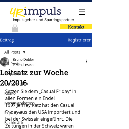
Impulsgeber und Sparringspartner
Kontakt
Beitrag
Registrieren
All Posts
Bruno Dobler
All Posts
1 Min. Lesezeit
Leitsatz zur Woche
Inspiration
20/2016
Entscheiden
Setzen Sie dem „Casual Friday“ in 
Risiko
allen Formen ein Ende!
Kommunikation
1997 Jeffrey Katz hat den Casual 
Friday aus den USA importiert und 
Experten
bei der Swissair eingeführt. Die 
Fachkräfte
Zeitungen in der Schweiz waren 