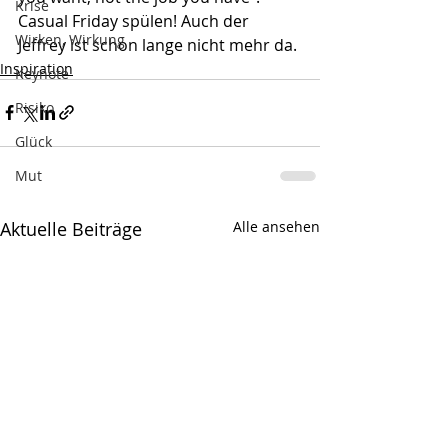
Krise
Casual Friday spülen! Auch der 
Wirken, Wirkung
Jeffrey ist schon lange nicht mehr da.
Inspiration
Keynote
Risiko
Glück
Mut
Aktuelle Beiträge
Alle ansehen