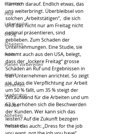
Chancen
närrisch darauf. Endlich etwas, das 
uns weiterbringt. Überbleibsel von 
Pilot
solchen „Arbeitstätigen“,  die sich 
Lebenspilot
und das nicht nur am Freitag nicht 
optimal präsentieren, sind 
Erfolg
geblieben. Zum Schaden der 
scheitern
Unternehmungen. Eine Studie, sie 
kommt auch aus den USA, belegt, 
Fehler
dass der „lockere Freitag“ grosse 
Planen Vorbereiten
Schäden an Ruf und Ergebnissen in 
Angst
den Unternehmen anrichtet. So zeigt 
sie, dass die Verpflichtung zur Arbeit 
Sicherheit
um 50 % fällt, um 35 % steigt der 
Leadership
Zeitaufwand für die Arbeiten und um 
63 % erhöhen sich die Beschwerden 
Freude
der Kunden. Wer kann sich das 
Abheben
leisten? Auf die Zukunft bezogen 
Vertrauen
heisst das auch: „Dress for the job 
you want, not the job you have“. 