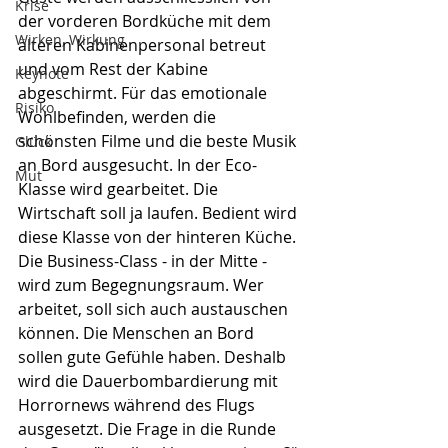
Krise
der vorderen Bordküche mit dem 
Wirken, Wirkung
älteren Kabinenpersonal betreut 
und vom Rest der Kabine 
Keynote
abgeschirmt. Für das emotionale 
Risiko
Wohlbefinden, werden die 
schönsten Filme und die beste Musik 
Glück
an Bord ausgesucht. In der Eco-
Mut
Klasse wird gearbeitet. Die 
Wirtschaft soll ja laufen. Bedient wird 
diese Klasse von der hinteren Küche. 
Die Business-Class - in der Mitte - 
wird zum Begegnungsraum. Wer 
arbeitet, soll sich auch austauschen 
können. Die Menschen an Bord 
sollen gute Gefühle haben. Deshalb 
wird die Dauerbombardierung mit 
Horrornews während des Flugs 
ausgesetzt. Die Frage in die Runde 