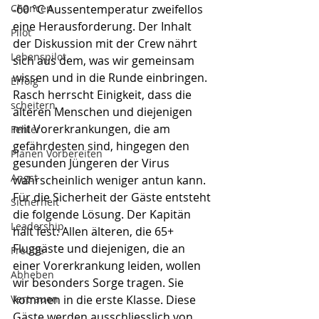
Chancen
-60 °C Aussentemperatur zweifellos 
eine Herausforderung. Der Inhalt 
Pilot
der Diskussion mit der Crew nährt 
Lebenspilot
sich aus dem, was wir gemeinsam 
wissen und in die Runde einbringen. 
Erfolg
Rasch herrscht Einigkeit, dass die 
scheitern
älteren Menschen und diejenigen 
mit Vorerkrankungen, die am 
Fehler
gefährdesten sind, hingegen den 
Planen Vorbereiten
gesunden Jüngeren der Virus 
Angst
wahrscheinlich weniger antun kann. 
Für die Sicherheit der Gäste entsteht 
Sicherheit
die folgende Lösung. Der Kapitän 
Leadership
hält fest: Allen älteren, die 65+ 
Fluggäste und diejenigen, die an 
Freude
einer Vorerkrankung leiden, wollen 
Abheben
wir besonders Sorge tragen. Sie 
Vertrauen
kommen in die erste Klasse. Diese 
Gäste werden ausschliesslich von 