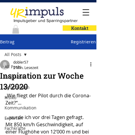
Impulsgeber und Sparringspartner
Kontakt
Beitrag
Registrieren
All Posts
dobler57
All Posts
2 Min. Lesezeit
Inspiration zur Woche
Inspiration
13/2020
Entscheiden
„Wie fliegt der Pilot durch die Corona-
Risiko
Zeit?“...
Kommunikation
...wurde ich vor drei Tagen gefragt. 
Experten
Mit 850 km/h Geschwindigkeit, auf 
Fachkräfte
einer Flughöhe von 12’000 m und bei 