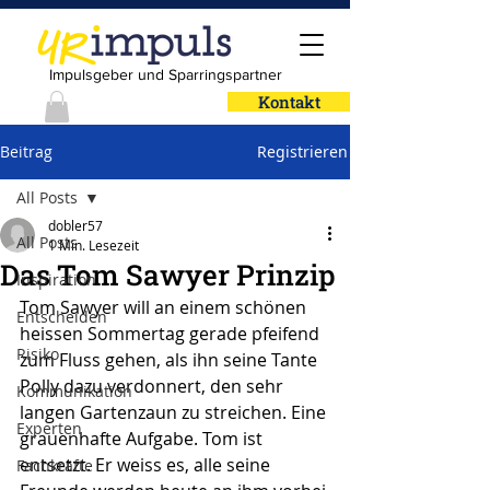
Impulsgeber und Sparringspartner
Kontakt
Beitrag
Registrieren
All Posts
dobler57
All Posts
1 Min. Lesezeit
Das Tom Sawyer Prinzip
Inspiration
Tom Sawyer will an einem schönen 
Entscheiden
heissen Sommertag gerade pfeifend 
Risiko
zum Fluss gehen, als ihn seine Tante 
Polly dazu verdonnert, den sehr 
Kommunikation
langen Gartenzaun zu streichen. Eine 
Experten
grauenhafte Aufgabe. Tom ist 
entsetzt. Er weiss es, alle seine 
Fachkräfte