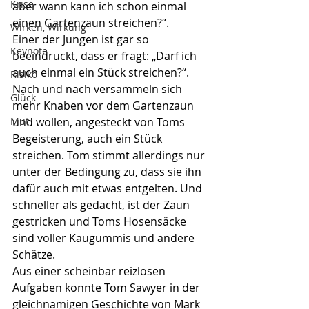
Krise
aber wann kann ich schon einmal 
einen Gartenzaun streichen?“.
Wirken, Wirkung
Einer der Jungen ist gar so 
Keynote
beeindruckt, dass er fragt: „Darf ich 
auch einmal ein Stück streichen?“. 
Risiko
Nach und nach versammeln sich 
Glück
mehr Knaben vor dem Gartenzaun 
Mut
und wollen, angesteckt von Toms 
Begeisterung, auch ein Stück 
streichen. Tom stimmt allerdings nur 
unter der Bedingung zu, dass sie ihn 
dafür auch mit etwas entgelten. Und 
schneller als gedacht, ist der Zaun 
gestricken und Toms Hosensäcke 
sind voller Kaugummis und andere 
Schätze. 
Aus einer scheinbar reizlosen 
Aufgaben konnte Tom Sawyer in der 
gleichnamigen Geschichte von Mark 