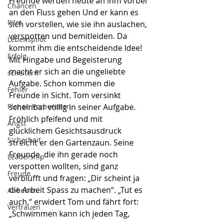
Freunde werden heute an ihm vorbei 
Chancen
an den Fluss gehen Und er kann es 
Pilot
sich vorstellen, wie sie ihn auslachen, 
verspotten und bemitleiden. Da 
Lebenspilot
kommt ihm die entscheidende Idee! 
Erfolg
Mit Hingabe und Begeisterung 
macht er sich an die ungeliebte 
scheitern
Aufgabe. Schon kommen die 
Fehler
Freunde in Sicht. Tom versinkt 
Planen Vorbereiten
scheinbar völlig in seiner Aufgabe. 
Fröhlich pfeifend und mit 
Angst
glücklichem Gesichtsausdruck 
Sicherheit
streicht er den Gartenzaun. Seine 
Freunde, die ihn gerade noch 
Leadership
verspotten wollten, sind ganz 
Freude
verblüfft und fragen: „Dir scheint ja 
die Arbeit Spass zu machen“. „Tut es 
Abheben
auch,“ erwidert Tom und fährt fort: 
Vertrauen
„Schwimmen kann ich jeden Tag, 