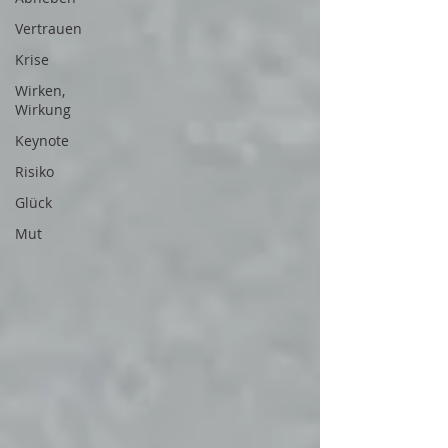
Vertrauen
Krise
Wirken,
Wirkung
Keynote
Risiko
Glück
Mut