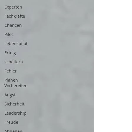
Experten
Fachkräfte
Chancen
Pilot
Lebenspilot
Erfolg
scheitern
Fehler
Planen
Vorbereiten
Angst
Sicherheit
Leadership
Freude
Abheben