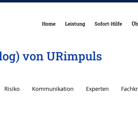
Home
Leistung
Sofort-Hilfe
Üb
log) von URimpuls
Risiko
Kommunikation
Experten
Fachkr
Fehler
Planen Vorbereiten
Angst
Sicher
Krise
Wirken, Wirkung
Keynote
Risiko