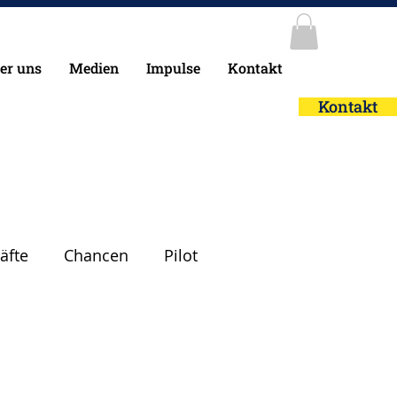
er uns
Medien
Impulse
Kontakt
Kontakt
äfte
Chancen
Pilot
heit
Leadership
Glück
Mut