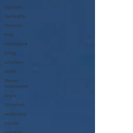
Experten
Fachkräfte
Chancen
Pilot
Lebenspilot
Erfolg
scheitern
Fehler
Planen
Vorbereiten
Angst
Sicherheit
Leadership
Freude
Abheben