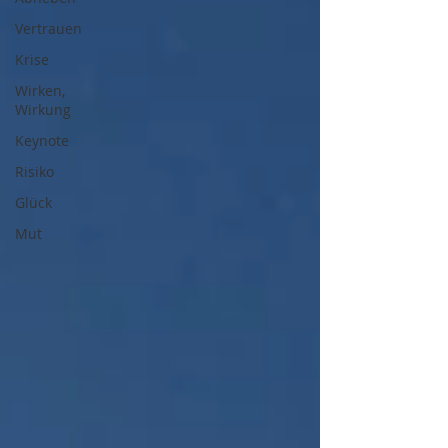
Vertrauen
Krise
Wirken,
Wirkung
Keynote
Risiko
Glück
Mut