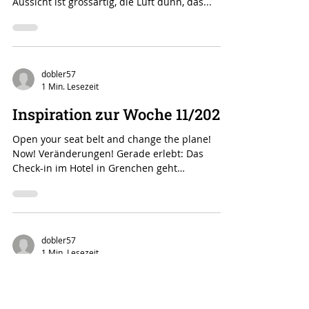
DER Erfolg flüchtet, die Sorgen bleiben! Auf
dem Gipfel! Geschafft. Wir sind die Besten. Die
Aussicht ist grossartig, die Luft dünn, das...
dobler57
1 Min. Lesezeit
Inspiration zur Woche 11/2021
Open your seat belt and change the plane!
Now! Veränderungen! Gerade erlebt: Das
Check-in im Hotel in Grenchen geht
automatisch,...
dobler57
1 Min. Lesezeit