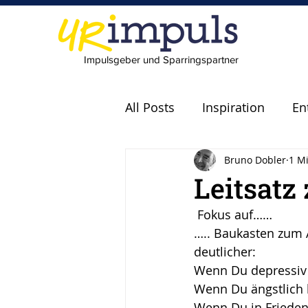
Impulsgeber und Sparringspartner
All Posts
Inspiration
En
Bruno Dobler
1 Mi
Experten
Fachkräfte
Leitsatz
 Fokus auf……
scheitern
Fehler
P
….. Baukasten zum 
deutlicher:
Wenn Du depressiv b
Leadership
Freude
Wenn Du ängstlich b
Wenn Du in Frieden 