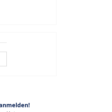
iration zur Woche
024
 anmelden!