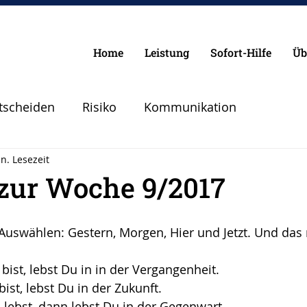
Home
Leistung
Sofort-Hilfe
Üb
tscheiden
Risiko
Kommunikation
n. Lesezeit
Chancen
Pilot
Lebenspilot
Erfolg
 zur Woche 9/2017
lanen Vorbereiten
Angst
Sicherheit
Auswählen: Gestern, Morgen, Hier und Jetzt. Und das
ist, lebst Du in in der Vergangenheit. 
Abheben
Vertrauen
Krise
ist, lebst Du in der Zukunft. 
lebst, dann lebst Du in der Gegenwart. 