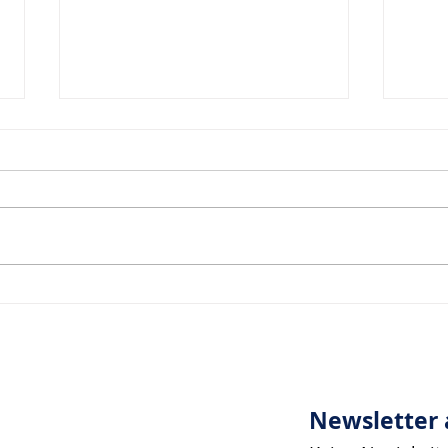
Inspiration zur Woche
Insp
11/2024
10/2
Newsletter