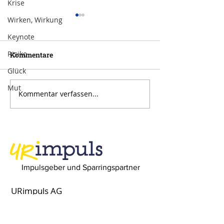
Krise
Wirken, Wirkung
Keynote
Risiko
Kommentare
Glück
Mut
Kommentar verfassen...
Inspiration zur Woche
Inspiration zu
11/2024
10/2024
Impulsgeber und Sparringspartner
URimpuls AG
Bahnhofplatz 1
6460 Altdorf UR