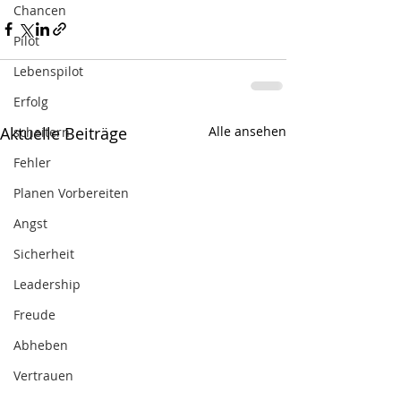
Chancen
Pilot
Lebenspilot
Erfolg
Aktuelle Beiträge
Alle ansehen
scheitern
Fehler
Planen Vorbereiten
Angst
Sicherheit
Leadership
Freude
Abheben
Vertrauen