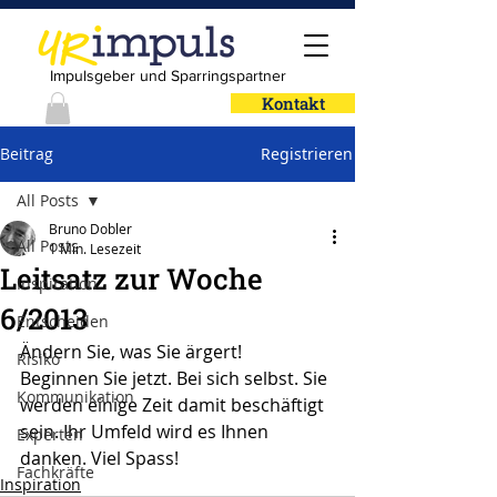
Impulsgeber und Sparringspartner
Kontakt
Beitrag
Registrieren
All Posts
Bruno Dobler
All Posts
1 Min. Lesezeit
Leitsatz zur Woche
Inspiration
6/2013
Entscheiden
Ändern Sie, was Sie ärgert!
Risiko
Beginnen Sie jetzt. Bei sich selbst. Sie 
Kommunikation
werden einige Zeit damit beschäftigt 
sein. Ihr Umfeld wird es Ihnen 
Experten
danken. Viel Spass!
Fachkräfte
Inspiration