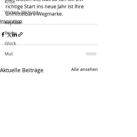
Krise
richtige Start ins neue Jahr ist Ihre 
Wirken, Wirkung
unmittelbare Wegmarke.
Inspiration
Keynote
Risiko
Glück
Mut
Aktuelle Beiträge
Alle ansehen