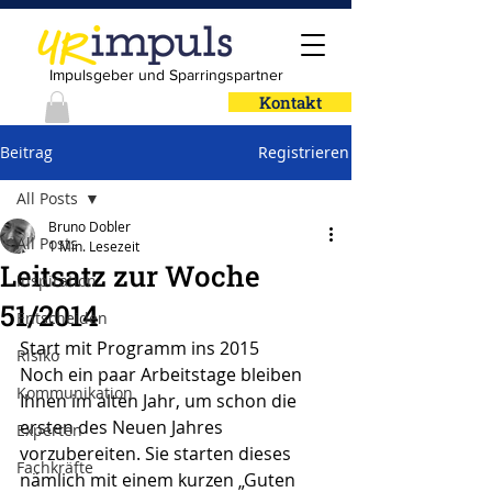
Impulsgeber und Sparringspartner
Kontakt
Beitrag
Registrieren
All Posts
Bruno Dobler
All Posts
1 Min. Lesezeit
Leitsatz zur Woche
Inspiration
51/2014
Entscheiden
Start mit Programm ins 2015
Risiko
Noch ein paar Arbeitstage bleiben 
Kommunikation
Ihnen im alten Jahr, um schon die 
ersten des Neuen Jahres 
Experten
vorzubereiten. Sie starten dieses 
Fachkräfte
nämlich mit einem kurzen „Guten 