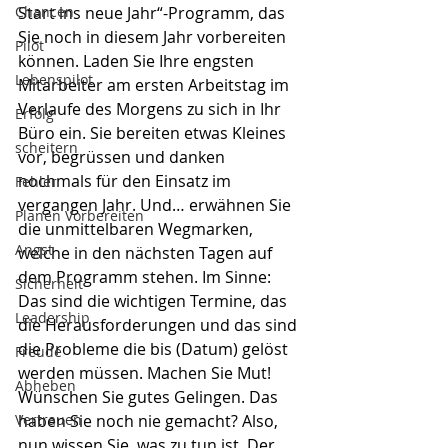
Chancen
Start ins neue Jahr“-Programm, das 
Sie noch in diesem Jahr vorbereiten 
Pilot
können. Laden Sie Ihre engsten 
Lebenspilot
Mitarbeiter am ersten Arbeitstag im 
Verlaufe des Morgens zu sich in Ihr 
Erfolg
Büro ein. Sie bereiten etwas Kleines 
scheitern
vor, begrüssen und danken 
nochmals für den Einsatz im 
Fehler
vergangen Jahr. Und… erwähnen Sie 
Planen Vorbereiten
die unmittelbaren Wegmarken, 
Angst
welche in den nächsten Tagen auf 
dem Programm stehen. Im Sinne: 
Sicherheit
Das sind die wichtigen Termine, das 
Leadership
die Herausforderungen und das sind 
die Probleme die bis (Datum) gelöst 
Freude
werden müssen. Machen Sie Mut! 
Abheben
Wünschen Sie gutes Gelingen. Das 
Vertrauen
haben Sie noch nie gemacht? Also, 
nun wissen Sie, was zu tun ist. Der 