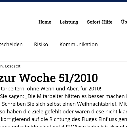
Home
Leistung
Sofort-Hilfe
Üb
tscheiden
Risiko
Kommunikation
n. Lesezeit
Chancen
Pilot
Lebenspilot
Erfolg
 zur Woche 51/2010
tarbeitern, ohne Wenn und Aber, für 2010!
lanen Vorbereiten
Angst
Sicherheit
 Sie sagen: „Die Mitarbeiter hätten es besser machen
 Schreiben Sie sich selbst einen Weihnachtsbrief. Mi
so haben die Ziele gefehlt oder waren diese nicht kla
Abheben
Vertrauen
Krise
ig korrigierend auf die Richtung des Fluges Einfluss 
onalentscheide nicht gefällt? Wieso habe ich akzeptie