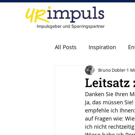
Impulsgeber und Sparringspartner
All Posts
Inspiration
En
Bruno Dobler
1 Mi
Experten
Fachkräfte
Leitsatz
Danken Sie Ihren Mi
scheitern
Fehler
P
Ja, das müssen Sie!
empfehle ich Ihnen:
auf Fragen wie: Wie
Leadership
Freude
ich nicht rechtzeit
Wieso habe ich Pers