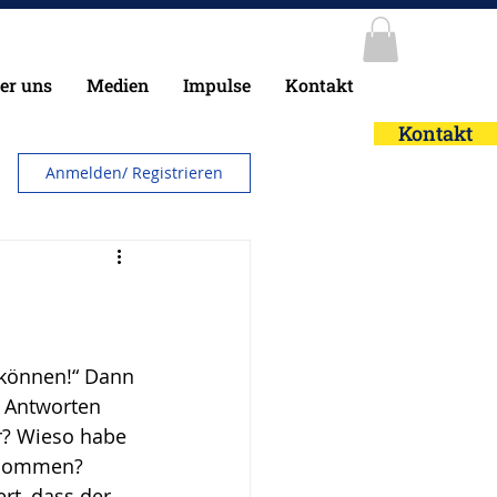
er uns
Medien
Impulse
Kontakt
Kontakt
Anmelden/ Registrieren
 können!“ Dann 
t Antworten 
r? Wieso habe 
genommen? 
rt, dass der 