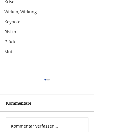
Krise
Wirken, Wirkung
Keynote
Risiko
Glück
Mut
Kommentare
Kommentar verfassen...
Inspiration zur Woche
Inspiration zu