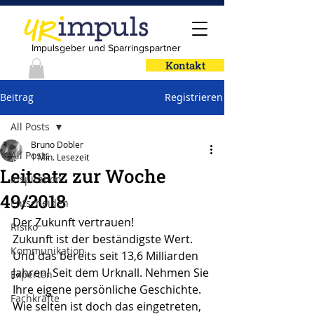
Impulsgeber und Sparringspartner
Kontakt
Beitrag
Registrieren
All Posts
Bruno Dobler
All Posts
1 Min. Lesezeit
Leitsatz zur Woche
Inspiration
49/2018
Entscheiden
Der Zukunft vertrauen!
Risiko
Zukunft ist der beständigste Wert. 
Kommunikation
Und das bereits seit 13,6 Milliarden 
Jahren! Seit dem Urknall. Nehmen Sie 
Experten
Ihre eigene persönliche Geschichte. 
Fachkräfte
Wie selten ist doch das eingetreten, 