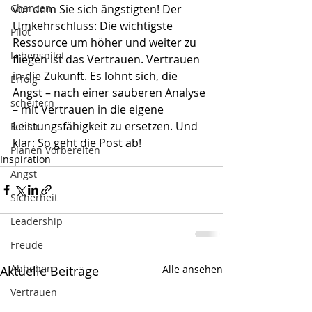
Chancen
vor dem Sie sich ängstigten! Der 
Umkehrschluss: Die wichtigste 
Pilot
Ressource um höher und weiter zu 
Lebenspilot
fliegen ist das Vertrauen. Vertrauen 
in die Zukunft. Es lohnt sich, die 
Erfolg
Angst – nach einer sauberen Analyse 
scheitern
– mit Vertrauen in die eigene 
Leistungsfähigkeit zu ersetzen. Und 
Fehler
klar: So geht die Post ab! 
Planen Vorbereiten
Inspiration
Angst
Sicherheit
Leadership
Freude
Abheben
Aktuelle Beiträge
Alle ansehen
Vertrauen