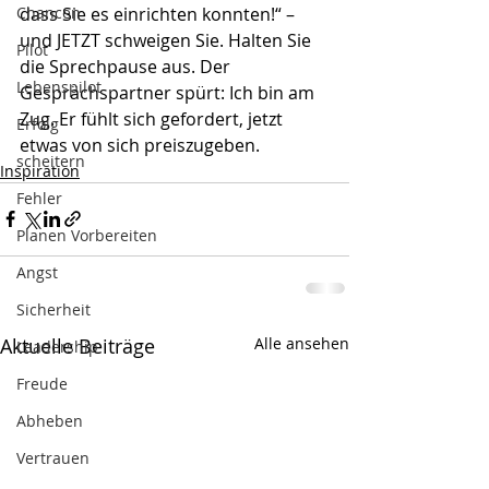
Chancen
dass Sie es einrichten konnten!“ – 
und JETZT schweigen Sie. Halten Sie 
Pilot
die Sprechpause aus. Der 
Lebenspilot
Gesprächspartner spürt: Ich bin am 
Zug. Er fühlt sich gefordert, jetzt 
Erfolg
etwas von sich preiszugeben. 
scheitern
Inspiration
Fehler
Planen Vorbereiten
Angst
Sicherheit
Aktuelle Beiträge
Alle ansehen
Leadership
Freude
Abheben
Vertrauen