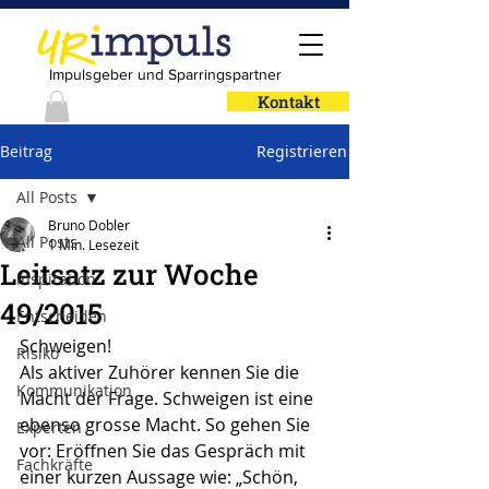
Impulsgeber und Sparringspartner
Kontakt
Beitrag
Registrieren
All Posts
Bruno Dobler
All Posts
1 Min. Lesezeit
Leitsatz zur Woche
Inspiration
49/2015
Entscheiden
Schweigen!
Risiko
Als aktiver Zuhörer kennen Sie die 
Kommunikation
Macht der Frage. Schweigen ist eine 
ebenso grosse Macht. So gehen Sie 
Experten
vor: Eröffnen Sie das Gespräch mit 
Fachkräfte
einer kurzen Aussage wie: „Schön, 