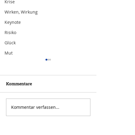
Krise
Wirken, Wirkung
Keynote
Risiko
Glück
Mut
Kommentare
Kommentar verfassen...
Inspiration zur Woche
Inspiration zu
11/2024
10/2024