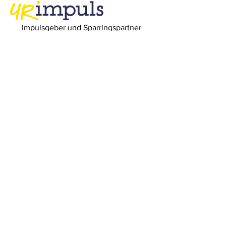
Impulsgeber und Sparringspartner
URimpuls AG
Bahnhofplatz 1
6460 Altdorf UR
Telefon
+41 (0)41 871 15 78
E-Mail
office@urimpuls.ch
Newsletter
anmelden!
Keine Neuigkeit und keinen unserer
Events mehr verpassen!
E-Mail-Adresse
Senden