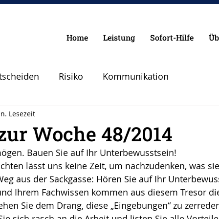
Home
Leistung
Sofort-Hilfe
Üb
tscheiden
Risiko
Kommunikation
n. Lesezeit
Chancen
Pilot
Lebenspilot
Erfolg
 zur Woche 48/2014
mögen. Bauen Sie auf Ihr Unterbewusstsein!
lanen Vorbereiten
Angst
Sicherheit
ichten lässt uns keine Zeit, um nachzudenken, was si
Weg aus der Sackgasse: Hören Sie auf Ihr Unterbewuss
und Ihrem Fachwissen kommen aus diesem Tresor die
Abheben
Vertrauen
Krise
ehen Sie dem Drang, diese „Eingebungen“ zu zerreden
e sich rasch an die Arbeit und listen Sie alle Vorteile