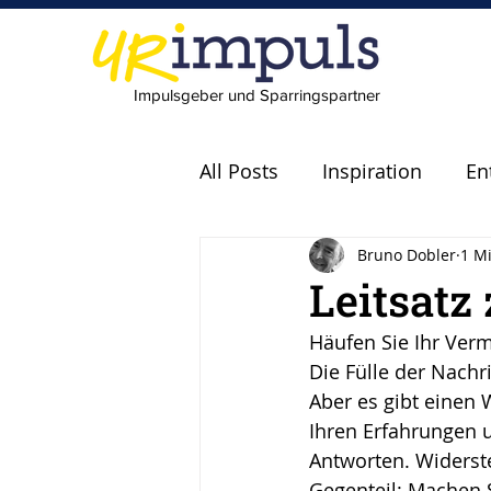
Impulsgeber und Sparringspartner
All Posts
Inspiration
En
Bruno Dobler
1 Mi
Experten
Fachkräfte
Leitsatz
Häufen Sie Ihr Ver
scheitern
Fehler
P
Die Fülle der Nachr
Aber es gibt einen 
Ihren Erfahrungen 
Leadership
Freude
Antworten. Widerst
Gegenteil: Machen Si