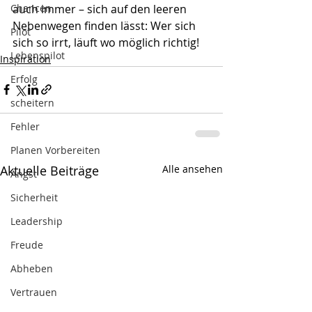
Chancen
auch immer – sich auf den leeren 
Nebenwegen finden lässt: Wer sich 
Pilot
sich so irrt, läuft wo möglich richtig!
Lebenspilot
Inspiration
Erfolg
scheitern
Fehler
Planen Vorbereiten
Aktuelle Beiträge
Alle ansehen
Angst
Sicherheit
Leadership
Freude
Abheben
Vertrauen