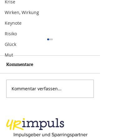
Krise
Wirken, Wirkung
Keynote
Risiko
Glück
Mut
Kommentare
Kommentar verfassen...
Inspiration zur Woche
Inspiration zu
11/2024
10/2024
Impulsgeber und Sparringspartner