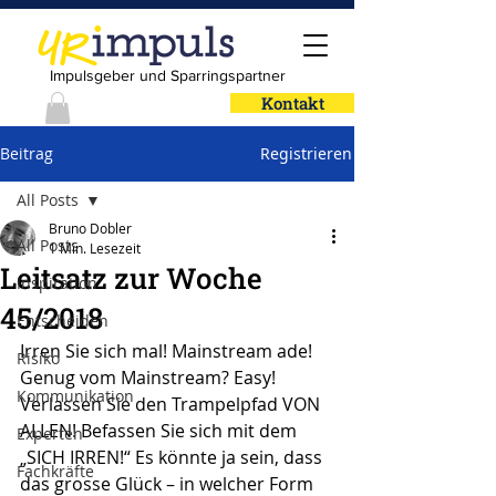
Impulsgeber und Sparringspartner
Kontakt
Beitrag
Registrieren
All Posts
Bruno Dobler
All Posts
1 Min. Lesezeit
Leitsatz zur Woche
Inspiration
45/2018
Entscheiden
Irren Sie sich mal! Mainstream ade!
Risiko
Genug vom Mainstream? Easy! 
Kommunikation
Verlassen Sie den Trampelpfad VON 
ALLEN! Befassen Sie sich mit dem 
Experten
„SICH IRREN!“ Es könnte ja sein, dass 
Fachkräfte
das grosse Glück – in welcher Form 