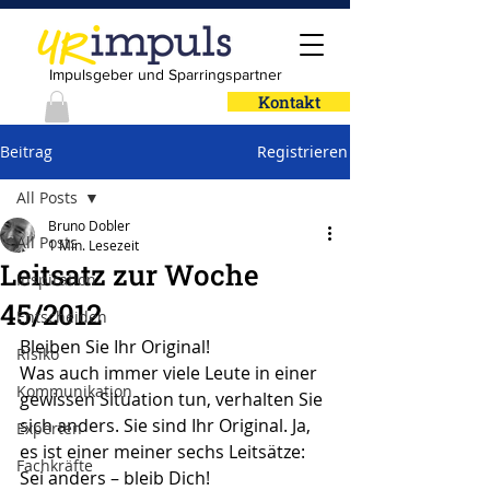
Impulsgeber und Sparringspartner
Kontakt
Beitrag
Registrieren
All Posts
Bruno Dobler
All Posts
1 Min. Lesezeit
Leitsatz zur Woche
Inspiration
45/2012
Entscheiden
Bleiben Sie Ihr Original!
Risiko
Was auch immer viele Leute in einer 
Kommunikation
gewissen Situation tun, verhalten Sie 
sich anders. Sie sind Ihr Original. Ja, 
Experten
es ist einer meiner sechs Leitsätze: 
Fachkräfte
Sei anders – bleib Dich!