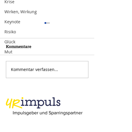
Krise
Wirken, Wirkung
Keynote
Risiko
Glück
Kommentare
Mut
Kommentar verfassen...
Inspiration zur Woche
Inspiration zu
11/2024
10/2024
Impulsgeber und Sparringspartner
URimpuls AG