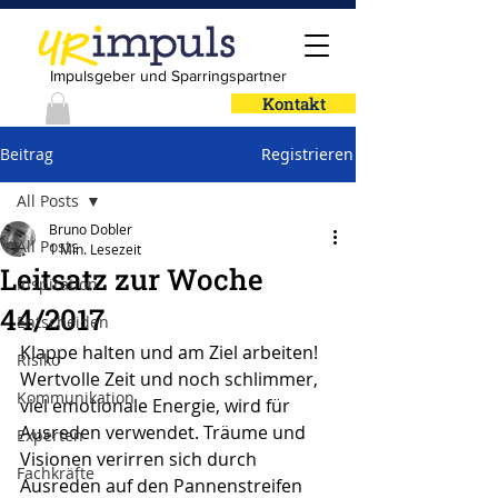
Impulsgeber und Sparringspartner
Kontakt
Beitrag
Registrieren
All Posts
Bruno Dobler
All Posts
1 Min. Lesezeit
Leitsatz zur Woche
Inspiration
44/2017
Entscheiden
Klappe halten und am Ziel arbeiten!
Risiko
Wertvolle Zeit und noch schlimmer, 
Kommunikation
viel emotionale Energie, wird für 
Ausreden verwendet. Träume und 
Experten
Visionen verirren sich durch 
Fachkräfte
Ausreden auf den Pannenstreifen 