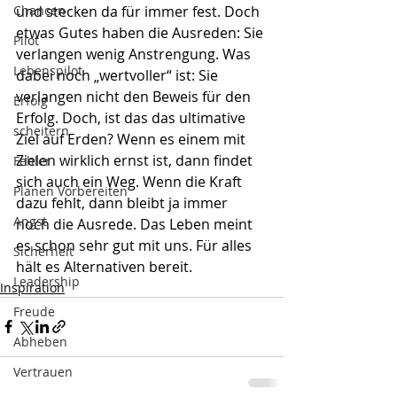
Chancen
und stecken da für immer fest. Doch 
etwas Gutes haben die Ausreden: Sie 
Pilot
verlangen wenig Anstrengung. Was 
Lebenspilot
dabei noch „wertvoller“ ist: Sie 
verlangen nicht den Beweis für den 
Erfolg
Erfolg. Doch, ist das das ultimative 
scheitern
Ziel auf Erden? Wenn es einem mit 
Zielen wirklich ernst ist, dann findet 
Fehler
sich auch ein Weg. Wenn die Kraft 
Planen Vorbereiten
dazu fehlt, dann bleibt ja immer 
Angst
noch die Ausrede. Das Leben meint 
es schon sehr gut mit uns. Für alles 
Sicherheit
hält es Alternativen bereit. 
Leadership
Inspiration
Freude
Abheben
Vertrauen