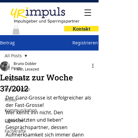
Impulsgeber und Sparringspartner
Kontakt
Beitrag
Registrieren
All Posts
Bruno Dobler
All Posts
1 Min. Lesezeit
Leitsatz zur Woche
Inspiration
37/2012
Entscheiden
Der Ganz-Grosse ist erfolgreicher als 
Risiko
der Fast-Grosse!
Kommunikation
Wer kennt ihn nicht. Den 
„geschätzten und lieben“ 
Experten
Gesprächspartner, dessen 
Fachkräfte
Aufmerksamkeit sich immer dann 