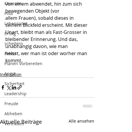
Chancen
von einem abwendet, hin zum sich 
bewegenden Objekt (vor 
Pilot
allem Frauen), sobald dieses in 
Lebenspilot
seinem Blickfeld erscheint. Mit dieser 
Unart, bleibt man als Fast-Grosser in 
Erfolg
bleibender Erinnerung. Und das, 
scheitern
unabhängig davon, wie man 
heisst, wer man ist oder worher man 
Fehler
kommt.
Planen Vorbereiten
Angst
Inspiration
Sicherheit
Leadership
Freude
Abheben
Aktuelle Beiträge
Alle ansehen
Vertrauen