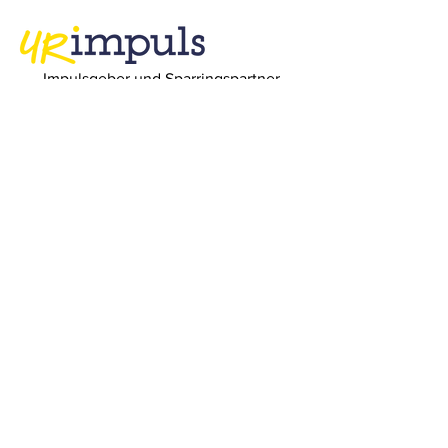
Impulsgeber und Sparringspartner
URimpuls AG
Bahnhofplatz 1
6460 Altdorf UR
Telefon
+41 (0)41 871 15 78
E-Mail
office@urimpuls.ch
Newsletter
anmelden!
Keine Neuigkeit und keinen unserer
Events mehr verpassen!
E-Mail-Adresse