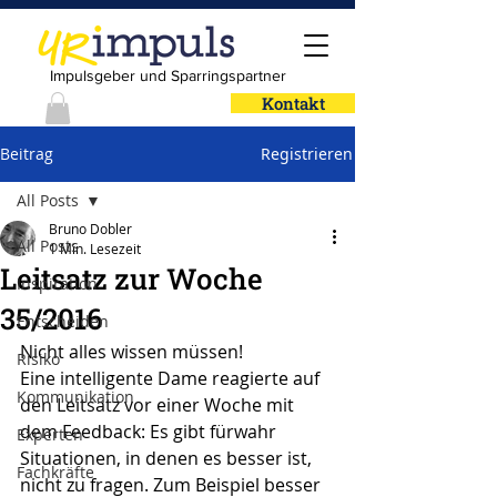
Impulsgeber und Sparringspartner
Kontakt
Beitrag
Registrieren
All Posts
Bruno Dobler
All Posts
1 Min. Lesezeit
Leitsatz zur Woche
Inspiration
35/2016
Entscheiden
Nicht alles wissen müssen!
Risiko
Eine intelligente Dame reagierte auf 
Kommunikation
den Leitsatz vor einer Woche mit 
dem Feedback: Es gibt fürwahr 
Experten
Situationen, in denen es besser ist, 
Fachkräfte
nicht zu fragen. Zum Beispiel besser 