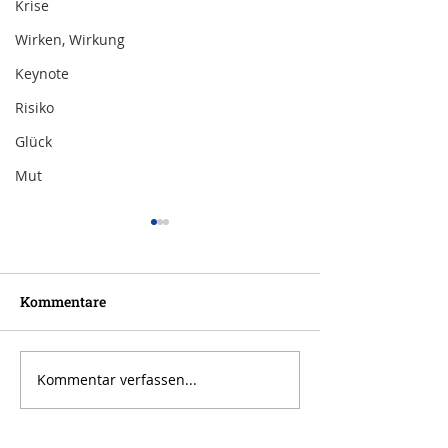
Krise
Wirken, Wirkung
Keynote
Risiko
Glück
Mut
Kommentare
Kommentar verfassen...
Inspiration zur Woche
Inspiration zu
11/2024
10/2024