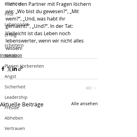
Chancen
nicht den Partner mit Fragen löchern 
wie: „Wo bist du gewesen?“, „Mit 
Pilot
wem?“, „Und, was habt ihr 
Lebenspilot
gemacht?“, „Und?“. In der Tat: 
Vielleicht ist das Leben noch 
Erfolg
lebenswerter, wenn wir nicht alles 
scheitern
wissen!
Inspiration
Fehler
Planen Vorbereiten
Angst
Sicherheit
Leadership
Aktuelle Beiträge
Alle ansehen
Freude
Abheben
Vertrauen