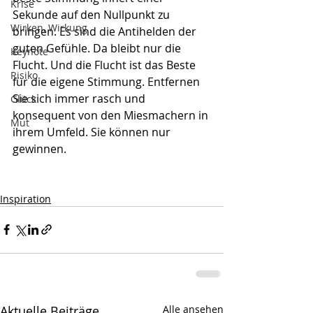
Krise
Sekunde auf den Nullpunkt zu 
Wirken, Wirkung
bringen. Es sind die Antihelden der 
guten Gefühle. Da bleibt nur die 
Keynote
Flucht. Und die Flucht ist das Beste 
Risiko
für die eigene Stimmung. Entfernen 
Sie sich immer rasch und 
Glück
konsequent von den Miesmachern in 
Mut
ihrem Umfeld. Sie können nur 
gewinnen.
Inspiration
Aktuelle Beiträge
Alle ansehen