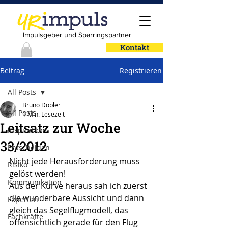
Impulsgeber und Sparringspartner
Kontakt
Beitrag
Registrieren
All Posts
Bruno Dobler
All Posts
1 Min. Lesezeit
Leitsatz zur Woche
Inspiration
33/2012
Entscheiden
Nicht jede Herausforderung muss 
Risiko
gelöst werden!
Kommunikation
Aus der Kurve heraus sah ich zuerst 
die wunderbare Aussicht und dann 
Experten
gleich das Segelflugmodell, das 
Fachkräfte
offensichtlich gerade für den Flug 