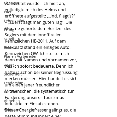
Chancen
vorberetet wurde.  Ich hielt an, 
entledigte mich des Helms und 
Pilot
eröffnete aufgestellt: „Und, fliegt’s?“ 
Lebenspilot
– „Zuerst sagt man guten Tag“. Die 
Stimme gehörte dem Besitzer des 
Erfolg
Seglers mit dem innoffizellen 
scheitern
Kennzeichen HB-2011. Auf dem 
Parkplatz stand ein einziges Auto. 
Fehler
Kennzeichen OW. Ich stellte mich 
Planen Vorbereiten
dann mit Namen und Vornamen vor, 
Angst
was ich sofort bedauerte. Denn ich 
hätte ja schon bei seiner Begrüssung 
Sicherheit
merken müssen: Hier handelt es sich 
Leadership
um einen jener freundlichen 
Mitmenschen, die systematisch zur 
Freude
Förderung unserer Tourismus-
Abheben
Industrie im Einsatz stehen. 
Vertrauen
Diesen Energiefresser gelingt es, die 
beste Stimmung innert einer 