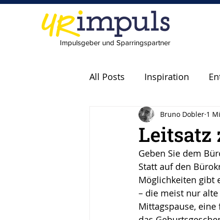
Impulsgeber und Sparringspartner
All Posts
Inspiration
En
Bruno Dobler
1 Mi
Experten
Fachkräfte
Leitsatz
Geben Sie dem Büro
scheitern
Fehler
P
Statt auf den Bürok
Möglichkeiten gibt 
– die meist nur alte
Leadership
Freude
Mittagspause, eine f
das Geburtsgeschenk