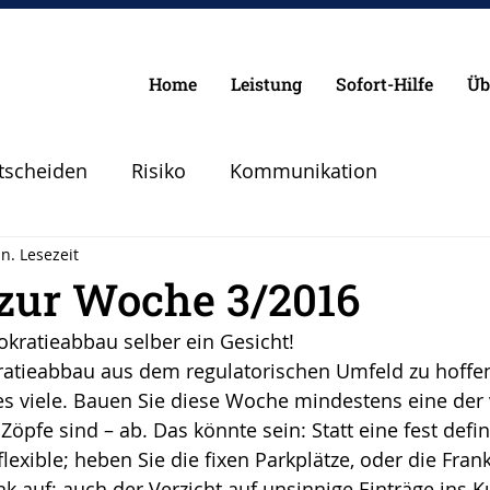
Home
Leistung
Sofort-Hilfe
Üb
tscheiden
Risiko
Kommunikation
n. Lesezeit
Chancen
Pilot
Lebenspilot
Erfolg
 zur Woche 3/2016
kratieabbau selber ein Gesicht!
lanen Vorbereiten
Angst
Sicherheit
ratieabbau aus dem regulatorischen Umfeld zu hoffen,
es viele. Bauen Sie diese Woche mindestens eine der 
 Zöpfe sind – ab. Das könnte sein: Statt eine fest defin
Abheben
Vertrauen
Krise
lexible; heben Sie die fixen Parkplätze, oder die Fran
 auf; auch der Verzicht auf unsinnige Einträge ins 