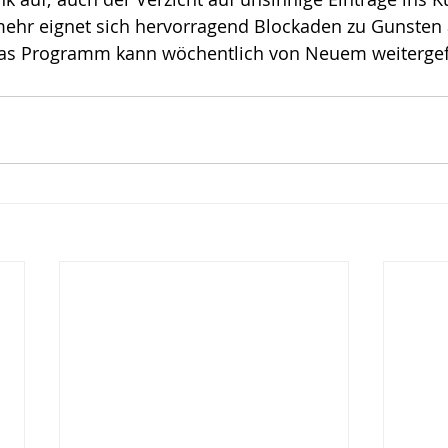
mehr eignet sich hervorragend Blockaden zu Gunsten 
ote
Risiko
Glück
Mut
Das Programm kann wöchentlich von Neuem weitergef