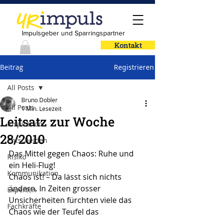
Impulsgeber und Sparringspartner
Kontakt
Beitrag
Registrieren
All Posts
Bruno Dobler
All Posts
1 Min. Lesezeit
Leitsatz zur Woche
Inspiration
28/2010
Entscheiden
Das Mittel gegen Chaos: Ruhe und 
Risiko
ein Heli-Flug!
Kommunikation
Chaos ist! – Da lässt sich nichts 
ändern. In Zeiten grosser 
Experten
Unsicherheiten fürchten viele das 
Fachkräfte
Chaos wie der Teufel das 