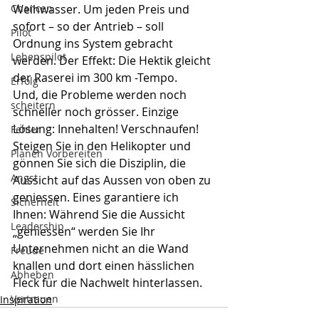
Chancen
Weihwasser. Um jeden Preis und 
sofort – so der Antrieb – soll 
Pilot
Ordnung ins System gebracht 
Lebenspilot
werden. Der Effekt: Die Hektik gleicht 
der Raserei im 300 km -Tempo. 
Erfolg
Und, die Probleme werden noch 
scheitern
schneller noch grösser. Einzige 
Lösung: Innehalten! Verschnaufen! 
Fehler
Steigen Sie in den Helikopter und 
Planen Vorbereiten
gönnen Sie sich die Disziplin, die 
Angst
Aussicht auf das Aussen von oben zu 
geniessen. Eines garantiere ich 
Sicherheit
Ihnen: Während Sie die Aussicht 
Leadership
„geniessen“ werden Sie Ihr 
Unternehmen nicht an die Wand 
Freude
knallen und dort einen hässlichen 
Abheben
Fleck für die Nachwelt hinterlassen.
Vertrauen
Inspiration