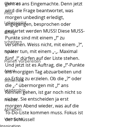
Chancen
geht es ans Eingemachte. Denn jetzt 
wird die Frage beantwortet, was 
Pilot
morgen unbedingt erledigt, 
Lebenspilot
angegangen, besprochen oder 
gestartet werden MUSS! Diese MUSS-
Erfolg
Punkte sind mit einem „!“ zu 
scheitern
versehen. Weiss nicht, mit einem „?“, 
später tun, mit einem „-„. Maximal 
Fehler
fünf „!“ dürfen auf der Liste stehen. 
Planen Vorbereiten
Und jetzt ist es Auftrag, die „!“-Punkte 
Angst
am morgigen Tag abzuarbeiten und 
so Erfolg zu erzielen. Ob die „?“ oder 
Sicherheit
die „-“ übermorgen mit „!“ ans 
Leadership
Rennen gehen, ist gar noch nicht so 
sicher. Sie entscheiden ja erst 
Freude
morgen Abend wieder, was auf die 
Abheben
To-Do-Liste kommen muss. Fokus ist 
Vertrauen
der Schlüssel! 
Inspiration