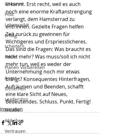
Chancen
erkannt. Erst recht, weil es auch 
noch eine enorme Kraftanstrengung 
Pilot
verlangt, dem Hamsterrad zu 
Lebenspilot
entrinnen. Gezielte Fragen helfen 
Zeit zurück zu gewinnen für 
Erfolg
Wichtigeres und Erspriesslicheres. 
scheitern
Das sind die Fragen: Was braucht es 
nicht mehr? Was muss/soll ich nicht 
Fehler
mehr tun, weil es weder der 
Planen Vorbereiten
Unternehmung noch mir etwas 
Angst
bringt? Konsequentes Hinterfragen, 
Aufräumen und Beenden, schafft 
Sicherheit
eine klare Sicht auf Neues, 
Leadership
Bedeutendes. Schluss. Punkt. Fertig!
Inspiration
Freude
Abheben
Vertrauen