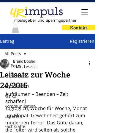
Impulsgeber und Sparringspartner
Kontakt
Beitrag
Registrieren
All Posts
Bruno Dobler
All Posts
1 Min. Lesezeit
Leitsatz zur Woche
Inspiration
24/2015
Entscheiden
Aufräumen – Beenden – Zeit 
Risiko
schaffen!
Kommunikation
Tagtäglich, Woche für Woche, Monat 
um Monat: Gewohnheit gehört zum 
Experten
modernen Terror. Das Gute daran, 
Fachkräfte
die Folter wird selten als solche 