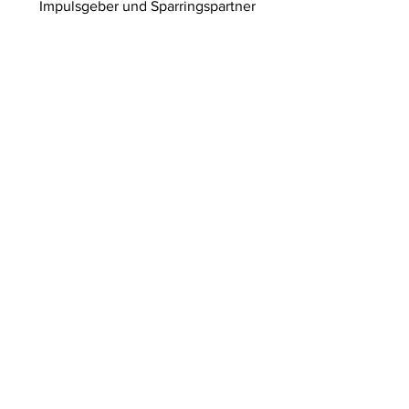
Impulsgeber und Sparringspartner
URimpuls AG
Bahnhofplatz 1
6460 Altdorf UR
Telefon
+41 (0)41 871 15 78
E-Mail
office@urimpuls.ch
Newsletter
anmelden!
Keine Neuigkeit und keinen unserer
Events mehr verpassen!
E-Mail-Adresse
Senden