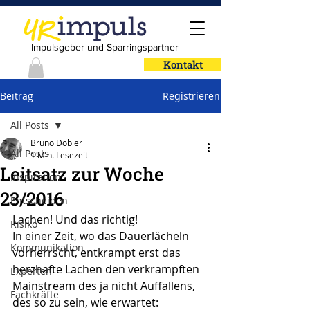
Impulsgeber und Sparringspartner
Kontakt
Beitrag
Registrieren
All Posts
Bruno Dobler
All Posts
1 Min. Lesezeit
Leitsatz zur Woche
Inspiration
23/2016
Entscheiden
Lachen! Und das richtig!
Risiko
In einer Zeit, wo das Dauerlächeln 
Kommunikation
vorherrscht, entkrampt erst das 
herzhafte Lachen den verkrampften 
Experten
Mainstream des ja nicht Auffallens, 
Fachkräfte
des so zu sein, wie erwartet: 