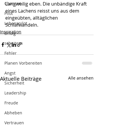
Chancen
Langweilig eben. Die unbändige Kraft 
eines Lachens reisst uns aus dem 
Pilot
eingeübten, alltäglichen 
Lebenspilot
Schlafwandeln.
Inspiration
Erfolg
scheitern
Fehler
Planen Vorbereiten
Angst
Aktuelle Beiträge
Alle ansehen
Sicherheit
Leadership
Freude
Abheben
Vertrauen