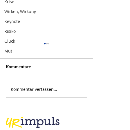
Krise
Wirken, Wirkung
Keynote
Risiko
Glück
Mut
Kommentare
Kommentar verfassen...
Inspiration zur Woche
Inspiration zu
11/2024
10/2024