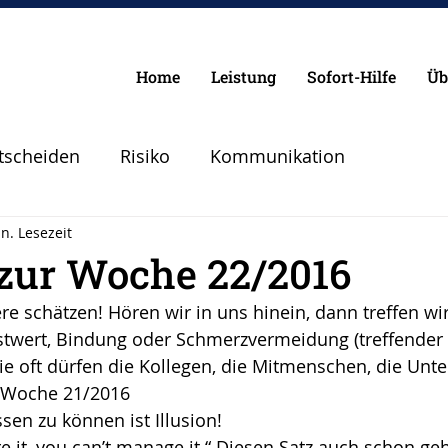
Home
Leistung
Sofort-Hilfe
Üb
tscheiden
Risiko
Kommunikation
n. Lesezeit
Chancen
Pilot
Lebenspilot
Erfolg
 zur Woche 22/2016
e schätzen! Hören wir in uns hinein, dann treffen wir
lanen Vorbereiten
Angst
Sicherheit
bstwert, Bindung oder Schmerzvermeidung (treffender
e oft dürfen die Kollegen, die Mitmenschen, die Unt
r Woche 21/2016
Abheben
Vertrauen
Krise
sen zu können ist Illusion!
re it, you can’t manage it.“ Diesen Satz auch schon ge