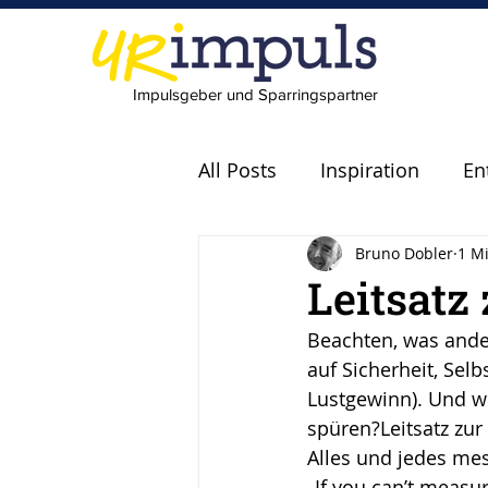
Impulsgeber und Sparringspartner
All Posts
Inspiration
En
Bruno Dobler
1 Mi
Experten
Fachkräfte
Leitsatz
Beachten, was ander
scheitern
Fehler
P
auf Sicherheit, Sel
Lustgewinn). Und wi
spüren?Leitsatz zu
Leadership
Freude
Alles und jedes mes
„If you can’t measu