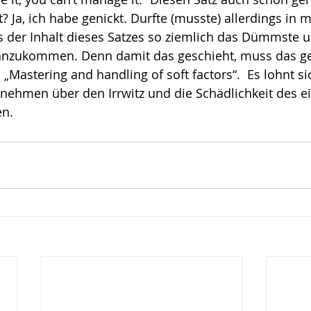
 Ja, ich habe genickt. Durfte (musste) allerdings in 
ote
Risiko
Glück
Mut
s der Inhalt dieses Satzes so ziemlich das Dümmste u
h anzukommen. Denn damit das geschieht, muss das ge
 „Mastering and handling of soft factors“.  Es lohnt si
 nehmen über den Irrwitz und die Schädlichkeit des e
.   