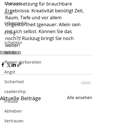
Chancen
Voraussetzung für brauchbare 
Ergebnisse. Kreativität benötigt Zeit, 
Pilot
Raum, Tiefe und vor allem 
Lebenspilot
Ungestörtheit (genauer: Allein sein 
mit sich selbst. Können Sie das 
Erfolg
noch?)! Rückzug bringt Sie noch 
scheitern
weiter! 
Inspiration
Fehler
Planen Vorbereiten
Angst
Sicherheit
Leadership
Aktuelle Beiträge
Alle ansehen
Freude
Abheben
Vertrauen