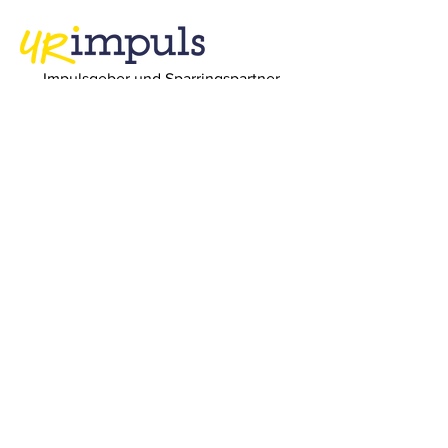
Impulsgeber und Sparringspartner
URimpuls AG
Bahnhofplatz 1
6460 Altdorf UR
Telefon
+41 (0)41 871 15 78
E-Mail
office@urimpuls.ch
Newsletter
anmelden!
Keine Neuigkeit und keinen unserer
Events mehr verpassen!
E-Mail-Adresse