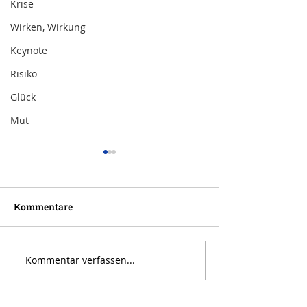
Krise
Wirken, Wirkung
Keynote
Risiko
Glück
Mut
Kommentare
Kommentar verfassen...
Inspiration zur Woche
Inspiration zu
11/2024
10/2024