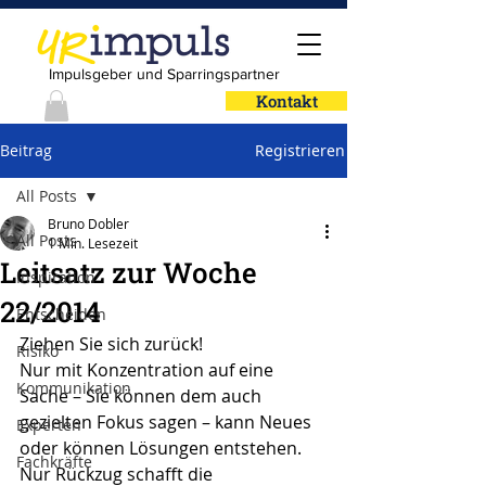
Impulsgeber und Sparringspartner
Kontakt
Beitrag
Registrieren
All Posts
Bruno Dobler
All Posts
1 Min. Lesezeit
Leitsatz zur Woche
Inspiration
22/2014
Entscheiden
Ziehen Sie sich zurück!
Risiko
Nur mit Konzentration auf eine 
Kommunikation
Sache – Sie können dem auch 
gezielten Fokus sagen – kann Neues 
Experten
oder können Lösungen entstehen. 
Fachkräfte
Nur Rückzug schafft die 