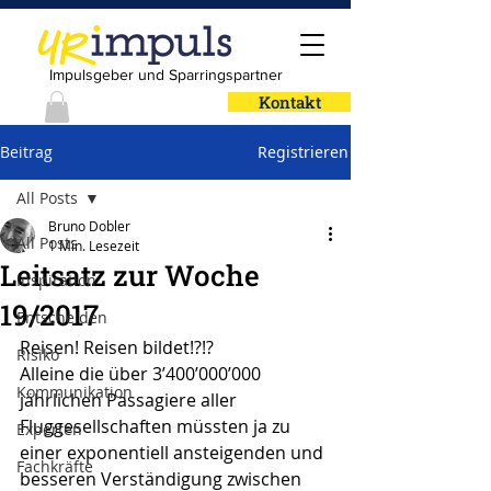
Impulsgeber und Sparringspartner
Kontakt
Beitrag
Registrieren
All Posts
Bruno Dobler
All Posts
1 Min. Lesezeit
Leitsatz zur Woche
Inspiration
19/2017
Entscheiden
Reisen! Reisen bildet!?!?
Risiko
Alleine die über 3’400’000’000 
Kommunikation
jährlichen Passagiere aller 
Fluggesellschaften müssten ja zu 
Experten
einer exponentiell ansteigenden und 
Fachkräfte
besseren Verständigung zwischen 