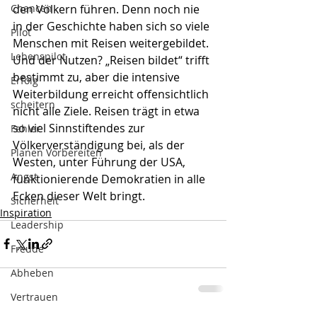
Chancen
den Völkern führen. Denn noch nie 
in der Geschichte haben sich so viele 
Pilot
Menschen mit Reisen weitergebildet. 
Lebenspilot
Und der Nutzen? „Reisen bildet“ trifft 
bestimmt zu, aber die intensive 
Erfolg
Weiterbildung erreicht offensichtlich 
scheitern
nicht alle Ziele. Reisen trägt in etwa 
so viel Sinnstiftendes zur 
Fehler
Völkerverständigung bei, als der 
Planen Vorbereiten
Westen, unter Führung der USA, 
Angst
funktionierende Demokratien in alle 
Ecken dieser Welt bringt.
Sicherheit
Inspiration
Leadership
Freude
Abheben
Vertrauen