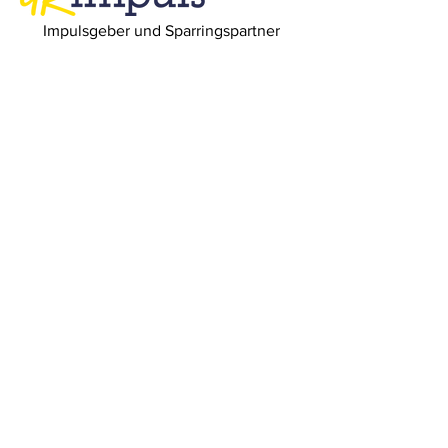
Impulsgeber und Sparringspartner
URimpuls AG
Bahnhofplatz 1
6460 Altdorf UR
Telefon
+41 (0)41 871 15 78
E-Mail
office@urimpuls.ch
Newsletter
anmelden!
Keine Neuigkeit und keinen unserer
Events mehr verpassen!
E-Mail-Adresse
Senden