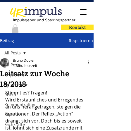
Impulsgeber und Sparringspartner
Kontakt
Beitrag
Registrieren
All Posts
Bruno Dobler
All Posts
1 Min. Lesezeit
Leitsatz zur Woche
Inspiration
18/2018
Entscheiden
Stimmt es? Fragen!
Risiko
Wird Erstaunliches und Erregendes 
Kommunikation
an uns herangetragen, steigen die 
Emotionen. Der Reflex „Action“ 
Experten
drängt sich vor. Doch bis es soweit 
Fachkräfte
ist, lohnt sich eine Zusatzrunde mit 