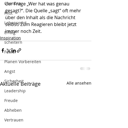
Chancen
der Frage „Wer hat was genau 
gesagt?“. Die Quelle „sagt“ oft mehr 
Pilot
über den Inhalt als die Nachricht 
Lebenspilot
selbst. Zum Reagieren bleibt jetzt 
immer noch Zeit. 
Erfolg
Inspiration
scheitern
Fehler
Planen Vorbereiten
Angst
Sicherheit
Aktuelle Beiträge
Alle ansehen
Leadership
Freude
Abheben
Vertrauen