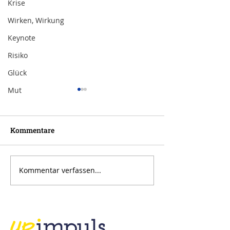
Krise
Wirken, Wirkung
Keynote
Risiko
Glück
Mut
Kommentare
Kommentar verfassen...
Inspiration zur Woche
Inspiration zu
11/2024
10/2024