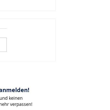
iration zur Woche
024
 anmelden!
 und keinen
mehr verpassen!