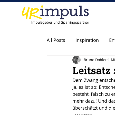
Impulsgeber und Sparringspartner
All Posts
Inspiration
En
Bruno Dobler
1 Mi
Experten
Fachkräfte
Leitsatz
Dem Zwang entschei
scheitern
Fehler
P
Ja, es ist so: Ents
besteht, falsch zu 
mehr dazu! Und das 
Leadership
Freude
überschätzt und di