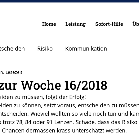
Home
Leistung
Sofort-Hilfe
Üb
tscheiden
Risiko
Kommunikation
n. Lesezeit
Chancen
Pilot
Lebenspilot
Erfolg
 zur Woche 16/2018
den zu müssen, folgt der Erfolg!
lanen Vorbereiten
Angst
Sicherheit
cheiden zu können, setzt voraus, entscheiden zu müssen
entscheiden. Wieviel wollten so viele noch tun und ka
trotz 78, 84 oder 91 Lenzen. Schade, dass das Risiko 
Abheben
Vertrauen
Krise
e Chancen dermassen krass unterschätzt werden. 