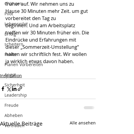
Chancen
früher auf. Wir nehmen uns zu 
Hause 30 Minuten mehr Zeit. um gut 
Pilot
vorbereitet den Tag zu 
Lebenspilot
beginnen. Und am Arbeitsplatz 
treffen wir 30 Minuten früher ein. Die 
Erfolg
Eindrücke und Erfahrungen mit 
scheitern
dieser „Sommerzeit-Umstellung“ 
halten wir schriftlich fest. Wir wollen 
Fehler
ja wirklich etwas davon haben.  
Planen Vorbereiten
Angst
Inspiration
Sicherheit
Leadership
Freude
Abheben
Aktuelle Beiträge
Alle ansehen
Vertrauen