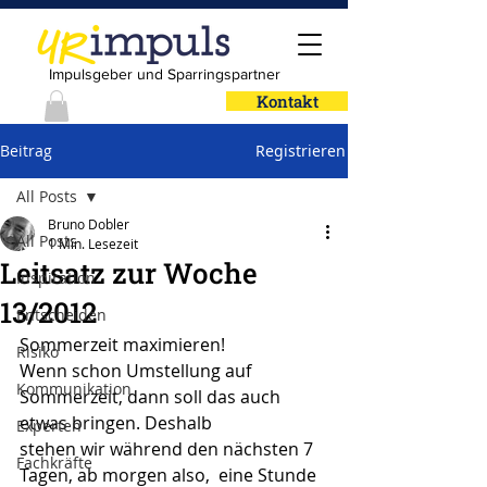
Impulsgeber und Sparringspartner
Kontakt
Beitrag
Registrieren
All Posts
Bruno Dobler
All Posts
1 Min. Lesezeit
Leitsatz zur Woche
Inspiration
13/2012
Entscheiden
Sommerzeit maximieren!
Risiko
Wenn schon Umstellung auf 
Kommunikation
Sommerzeit, dann soll das auch 
etwas bringen. Deshalb 
Experten
stehen wir während den nächsten 7 
Fachkräfte
Tagen, ab morgen also,  eine Stunde 