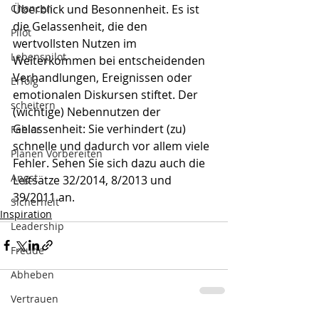
Chancen
Überblick und Besonnenheit. Es ist 
die Gelassenheit, die den 
Pilot
wertvollsten Nutzen im 
Lebenspilot
Weiterkommen bei entscheidenden 
Verhandlungen, Ereignissen oder 
Erfolg
emotionalen Diskursen stiftet. Der 
scheitern
(wichtige) Nebennutzen der 
Gelassenheit: Sie verhindert (zu) 
Fehler
schnelle und dadurch vor allem viele 
Planen Vorbereiten
Fehler. Sehen Sie sich dazu auch die 
Angst
Leitsätze 32/2014, 8/2013 und 
39/2011 an.
Sicherheit
Inspiration
Leadership
Freude
Abheben
Vertrauen