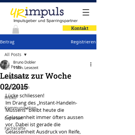
Impulsgeber und Sparringspartner
Kontakt
Beitrag
Registrieren
All Posts
Bruno Dobler
All Posts
1 Min. Lesezeit
Leitsatz zur Woche
Inspiration
02/2015
Entscheiden
Lücke schliessen!
Risiko
Im Drang des „Instant-Handeln-
Kommunikation
Müssens“ bleibt heute die 
Gelassenheit immer öfters aussen 
Experten
vor. Dabei ist gerade die 
Fachkräfte
Gelassenheit Ausdruck von Reife, 