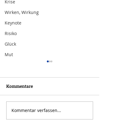
Krise
Wirken, Wirkung
Keynote
Risiko
Glück
Mut
Kommentare
Kommentar verfassen...
Inspiration zur Woche
Inspiration zu
11/2024
10/2024