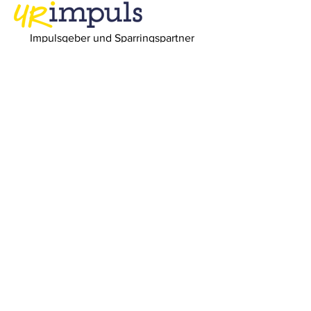
Impulsgeber und Sparringspartner
URimpuls AG
Bahnhofplatz 1
6460 Altdorf UR
Telefon
+41 (0)41 871 15 78
E-Mail
office@urimpuls.ch
Newsletter
anmelden!
Keine Neuigkeit und keinen unserer
Events mehr verpassen!
E-Mail-Adresse
Senden