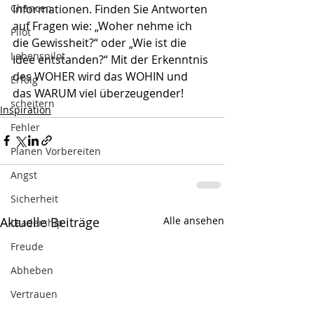
Chancen
Informationen. Finden Sie Antworten 
auf Fragen wie: „Woher nehme ich 
Pilot
die Gewissheit?“ oder „Wie ist die 
Lebenspilot
Idee entstanden?“ Mit der Erkenntnis 
des WOHER wird das WOHIN und 
Erfolg
das WARUM viel überzeugender!
scheitern
Inspiration
Fehler
Planen Vorbereiten
Angst
Sicherheit
Aktuelle Beiträge
Alle ansehen
Leadership
Freude
Abheben
Vertrauen