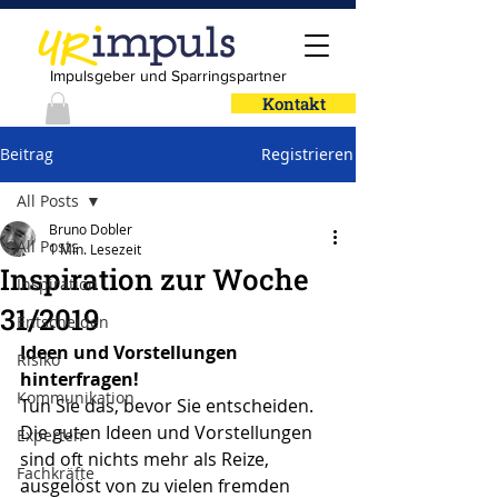
Impulsgeber und Sparringspartner
Kontakt
Beitrag
Registrieren
All Posts
Bruno Dobler
All Posts
1 Min. Lesezeit
Inspiration zur Woche
Inspiration
31/2019
Entscheiden
Ideen und Vorstellungen 
Risiko
hinterfragen!
Kommunikation
Tun Sie das, bevor Sie entscheiden. 
Die guten Ideen und Vorstellungen 
Experten
sind oft nichts mehr als Reize, 
Fachkräfte
ausgelöst von zu vielen fremden 