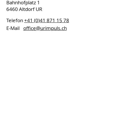
Bahnhofplatz 1
6460 Altdorf UR
Telefon
+41 (0)41 871 15 78
E-Mail
office@urimpuls.ch
Newsletter
anmelden!
Keine Neuigkeit und keinen unserer
Events mehr verpassen!
E-Mail-Adresse
Senden
Impressum
Datenschutz