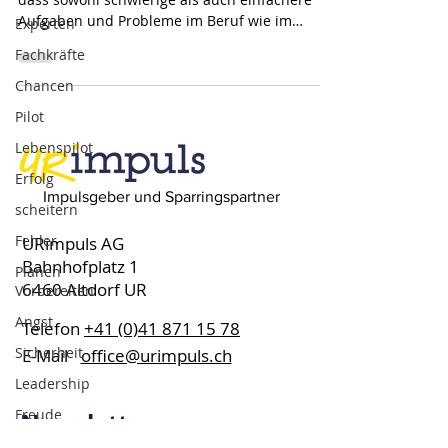
Aufgaben und Probleme im Beruf wie im
Experten
Privaten...
Fachkräfte
Chancen
Pilot
Lebenspilot
Erfolg
Impulsgeber und Sparringspartner
scheitern
Fehler
URimpuls AG
Bahnhofplatz 1
Planen
6460 Altdorf UR
Vorbereiten
Angst
Telefon
+41 (0)41 871 15 78
Sicherheit
E-Mail
office@urimpuls.ch
Leadership
Freude
Newsletter
Abheben