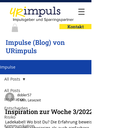
Impulsgeber und Sparringspartner
Kontakt
Impulse (Blog) von
URimpuls
Impulse
All Posts
All Posts
dobler57
Inspiration
1 Min. Lesezeit
Entscheiden
Inspiration zur Woche 3/2022
Risiko
Ladekabel! Wo bist Du? Die Erfahrung beweist,
Kommunikation
dass sowohl schwierige als auch einfachere